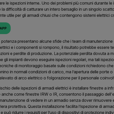
are le ispezioni interne. Uno dei problemi più comuni durante le 
 e la difficoltà di catturare un intero bersaglio in un singolo scatt
te utile per gli armadi chiusi che contengono sistemi elettrici cr
’APP
alta potenza presentano alcune sfide che i team di manutenzione
ttrici e i componenti si rompono, il risultato potrebbe essere tem
razioni e perdite di produzione. La potenziale perdita dovuta a 
 che gli impianti devono eseguire ispezioni regolari, ma tali ispez
 tecniche di monitoraggio basate sulle condizioni richiedono ch
nino in normali condizioni di carico, ma l’apertura delle porte o 
elevato di arco elettrico o folgorazione per il personale coinvol
chio delle ispezioni di armadi elettrici è installare finestre a infr
ote anche come finestre IRW o IR, consentono il passaggio dell'
manutenzione di vedere in un armadio senza dover rimuovere ev
iera protettiva. Questa installazione facilita l’ispezione di arma
 può ridurre i requisiti per l’uso di dispositivi di protezione indi