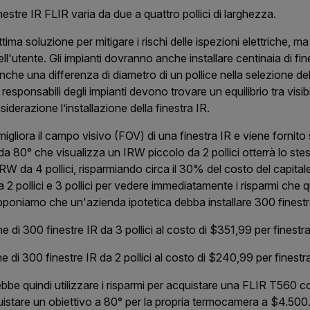
stre IR FLIR varia da due a quattro pollici di larghezza.
ima soluzione per mitigare i rischi delle ispezioni elettriche, ma 
dell'utente. Gli impianti dovranno anche installare centinaia di fi
nche una differenza di diametro di un pollice nella selezione de
esponsabili degli impianti devono trovare un equilibrio tra visibi
derazione l’installazione della finestra IR.
igliora il campo visivo (FOV) di una finestra IR e viene fornito 
 da 80° che visualizza un IRW piccolo da 2 pollici otterrà lo stes
 IRW da 4 pollici, risparmiando circa il 30% del costo del capital
 2 pollici e 3 pollici per vedere immediatamente i risparmi che 
poniamo che un'azienda ipotetica debba installare 300 finestr
e di 300 finestre IR da 3 pollici al costo di $351,99 per
finestr
e di 300 finestre IR da 2 pollici al costo di $240,99 per finest
ebbe quindi utilizzare i risparmi per acquistare una FLIR T560 
stare un obiettivo a 80° per la propria termocamera a $4.500. 