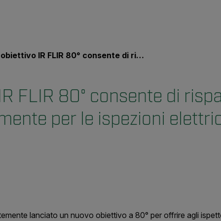
iettivo IR FLIR 80° consente di risparmiare immediatamente per le ispezioni elettriche in interni
 IR FLIR 80° consente di risp
nte per le ispezioni elettri
mente lanciato un nuovo obiettivo a 80° per offrire agli ispet