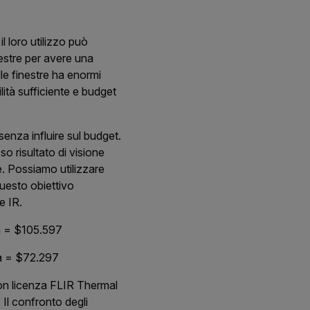
il loro utilizzo può
nestre per avere una
lle finestre ha enormi
lità sufficiente e budget
senza influire sul budget.
so risultato di visione
e.
Possiamo utilizzare
questo obiettivo
e IR.
a = $105.597
ra = $72.
297
con licenza FLIR Thermal
Il confronto degli