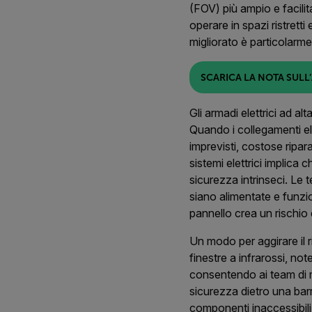
(FOV) più ampio e facilit
operare in spazi ristretti
migliorato è particolarmen
SCARICA LA NOTA SULL
Gli armadi elettrici ad 
Quando i collegamenti ele
imprevisti, costose ripa
sistemi elettrici implica
sicurezza intrinseci. Le
siano alimentate e funzio
pannello crea un rischio 
Un modo per aggirare il ris
finestre a infrarossi, n
consentendo ai team di 
sicurezza dietro una barr
componenti inaccessibili e