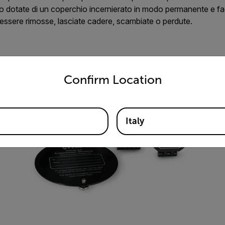
no dotate di un coperchio incernierato in modo permanente e faci
essere rimosse, lasciate cadere, scambiate o perdute.
untry and language from the options below to access the appro
Confirm Location
Italy