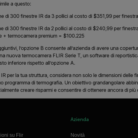
imile a questo:
e di 300 finestre IR da 3 pollici al costo di $351,99 per
finestr
e di 300 finestre IR da 2 pollici al costo di $240,99 per
finestr
ale + termocamera premium
= $100.225
giuntivi, l’opzione B consente all’azienda di avere una copertur
 una nuova termocamera FLIR Serie T, un software di reportistica
o inferiore rispetto all’opzione A.
IR per la tua struttura, considera non solo le dimensioni delle 
tuo
programma di termografia. Un obiettivo grandangolare abbina
ialmente creare risparmi e consentire di ottenere ancora di più
Azienda
ioni su Flir
Novità