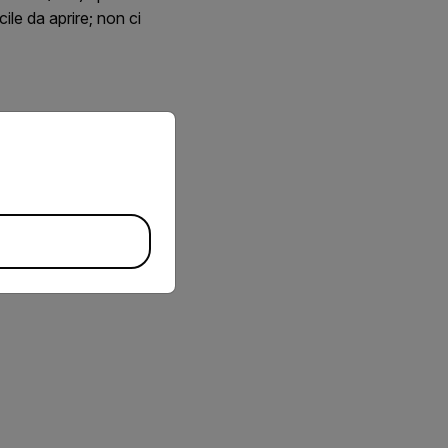
le da aprire; non ci
priate version of our website.