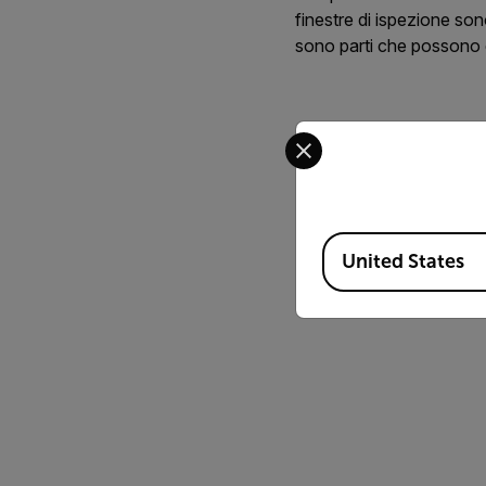
finestre di ispezione so
sono parti che possono 
Select your preferred co
Available Locations
United States