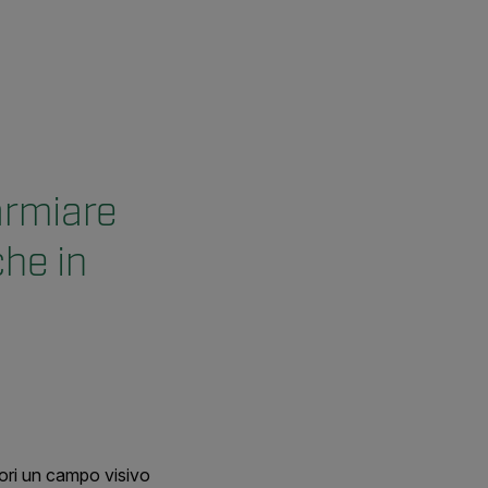
armiare
che in
tori un campo visivo