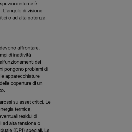
ispezioni interne è
o. L'angolo di visione
itici o ad alta potenza.
 devono affrontare.
pi di inattività
malfunzionamenti dei
ioni pongono problemi di
e le apparecchiature
delle coperture di un
to.
arossi su asset critici. Le
energia termica,
entuali residui di
di ad alta tensione o
viduale (DPI) speciali. Le