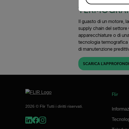
TERMOGRAF
Il guasto di un motore, l
supply chain del settore 
apparecchiature o di una
tecnologia termografica
di manutenzione preditti
SCARICA L'APPROFOND
Flir
2026 © Flir Tutti i diritti riservati.
Informaz
Tecnolo