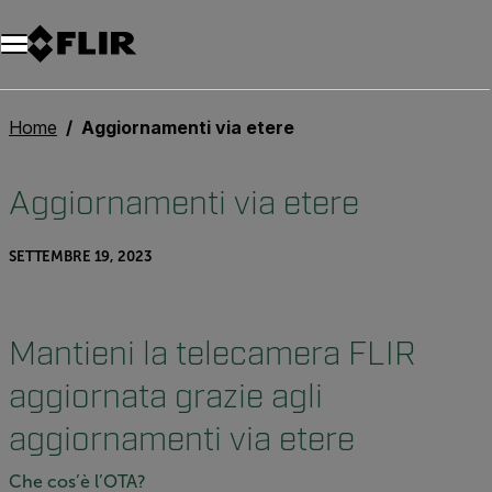
Unread messages
Modello
Rimuovi
articoli
articolo
Aggiungi al carrello
Aggiunto al carrello
Home
Aggiornamenti via etere
Aggiornamenti via etere
SETTEMBRE 19, 2023
Mantieni la telecamera FLIR
aggiornata grazie agli
aggiornamenti via etere
Che cos’è l’OTA?