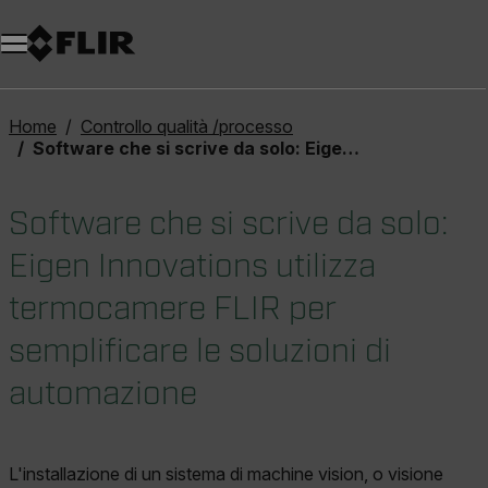
Unread messages
Modello
Rimuovi
articoli
articolo
Aggiungi al carrello
Aggiunto al carrello
Home
Controllo qualità /processo
Software che si scrive da solo: Eigen Innovations utilizza termocamere FLIR per semplificare le soluzioni di automazione
Software che si scrive da solo:
Eigen Innovations utilizza
termocamere FLIR per
semplificare le soluzioni di
automazione
L'installazione di un sistema di machine vision, o visione