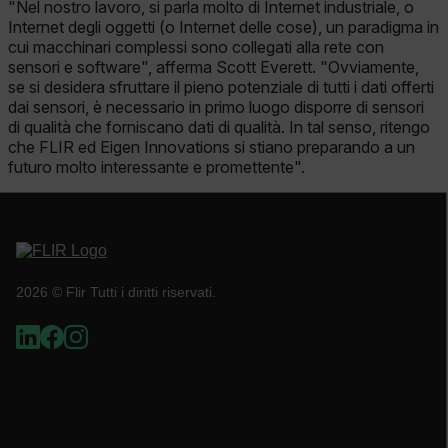
"Nel nostro lavoro, si parla molto di Internet industriale, o
Internet degli oggetti (o Internet delle cose), un paradigma in
Asset_Gate_Form_[abcdefghijklmnopqrstuvwxyzABCDEFGHIJK
{1-60}
cui macchinari complessi sono collegati alla rete con
sensori e software", afferma Scott Everett. "Ovviamente,
se si desidera sfruttare il pieno potenziale di tutti i dati offerti
Language
dai sensori, è necessario in primo luogo disporre di sensori
di qualità che forniscano dati di qualità. In tal senso, ritengo
che FLIR ed Eigen Innovations si stiano preparando a un
futuro molto interessante e promettente".
customer_id
2026 © Flir Tutti i diritti riservati.
.AspNetCore.Correlation.[-
abcdefghijklmnopqrstuvwxyzABCDEFGHIJKLMNOPQRSTUVWXYZ_0