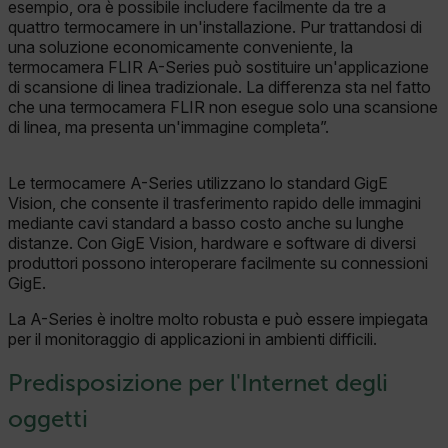
esempio, ora è possibile includere facilmente da tre a
quattro termocamere in un'installazione. Pur trattandosi di
una soluzione economicamente conveniente, la
termocamera FLIR A-Series può sostituire un'applicazione
di scansione di linea tradizionale. La differenza sta nel fatto
che una termocamera FLIR non esegue solo una scansione
CS_FPC
di linea, ma presenta un'immagine completa”.
Google Privacy Policy
Le termocamere A-Series utilizzano lo standard GigE
customizerChangeKey
Vision, che consente il trasferimento rapido delle immagini
mediante cavi standard a basso costo anche su lunghe
sf_territory
distanze. Con GigE Vision, hardware e software di diversi
produttori possono interoperare facilmente su connessioni
x-ms-cpim-cache|[-abcdefghijklmnopqrstuvwxyz_0123456789]{20
GigE.
La A-Series è inoltre molto robusta e può essere impiegata
__epiXSRF
per il monitoraggio di applicazioni in ambienti difficili.
Predisposizione per l'Internet degli
oggetti
OpenIdConnect.nonce.
[abcdefghijklmnopqrstuvwxyzABCDEFGHIJKLMNOPQRSTUVWXYZ0