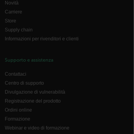
Novità
Carriere
Store
Supply chain
FPLC
Informazioni per rivenditori e clienti
Supporto e assistenza
Contattaci
__cf_bm
Centro di supporto
Divulgazione di vulnerabilità
atgRecSessionId
Registrazione del prodotto
Ordini online
atgRecVisitorId
Formazione
Webinar e video di formazione
UserGlobalization