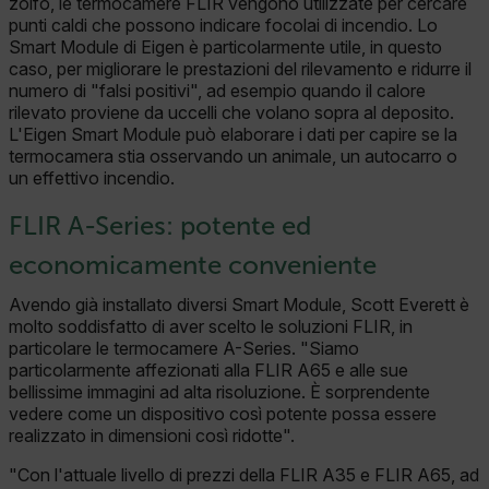
zolfo, le termocamere FLIR vengono utilizzate per cercare
FUNZIONALITÀ
punti caldi che possono indicare focolai di incendio. Lo
Smart Module di Eigen è particolarmente utile, in questo
caso, per migliorare le prestazioni del rilevamento e ridurre il
numero di "falsi positivi", ad esempio quando il calore
rilevato proviene da uccelli che volano sopra al deposito.
Strettamente necessari
Performance
L'Eigen Smart Module può elaborare i dati per capire se la
Targeting
Funzionalità
termocamera stia osservando un animale, un autocarro o
un effettivo incendio.
I cookie strettamente necessari consentono le
funzionalità principali del sito web come
FLIR A-Series: potente ed
l"accesso dell"utente e la gestione dell"account. Il
sito web non può essere utilizzato correttamente
economicamente conveniente
senza i cookie strettamente necessari.
Nome
Avendo già installato diversi Smart Module, Scott Everett è
molto soddisfatto di aver scelto le soluzioni FLIR, in
cart_products_oids
particolare le termocamere A-Series. "Siamo
particolarmente affezionati alla FLIR A65 e alle sue
cart_products_skus
bellissime immagini ad alta risoluzione. È sorprendente
vedere come un dispositivo così potente possa essere
cashrun_session_id
realizzato in dimensioni così ridotte".
"Con l'attuale livello di prezzi della FLIR A35 e FLIR A65, ad
cashrun_site_id