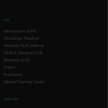
.AspNetCore.OpenIdConnect.Nonce.[-
abcdefghijklmnopqrstuvwxyzABCDEFGHIJKLMNOPQRSTUVWXYZ_0
FPID
Flir
Informazioni su Flir
atgRecSessionId
Tecnologie Teledyne
Teledyne FLIR Defense
ARRAffinitySameSite
OEM di Teledyne FLIR
Marittimo di Flir
Extech
Raymarine
E3SessionID
Infrared Training Center
tdfdomain
Azienda
.AspNetCore.Antiforgery.VyLW6ORzMgk