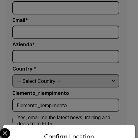
Email
Azienda
Country *
Elemento_riempimento
Yes, email me the latest news, training and
deals from FLIR.
Select your preferred country and language from the options 
Confirm Location