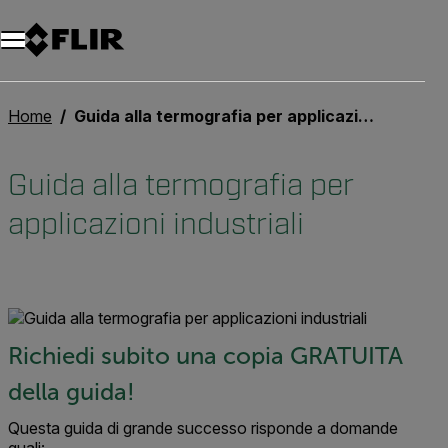
Unread messages
Modello
Rimuovi
articoli
articolo
Aggiungi al carrello
Aggiunto al carrello
Home
Guida alla termografia per applicazioni industriali
Guida alla termografia per
applicazioni industriali
Richiedi subito una copia GRATUITA
della guida!
Questa guida di grande successo risponde a domande