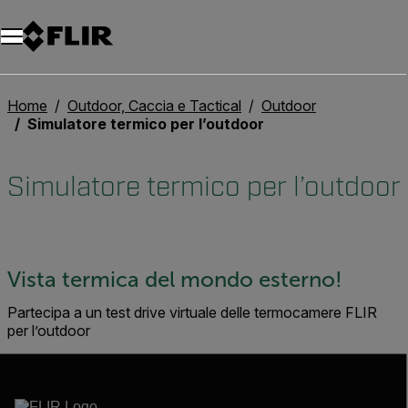
Unread messages
Modello
Rimuovi
articoli
articolo
Aggiungi al carrello
Aggiunto al carrello
Home
Outdoor, Caccia e Tactical
Outdoor
Simulatore termico per l’outdoor
Simulatore termico per l’outdoor
Vista termica del mondo esterno!
Partecipa a un test drive virtuale delle termocamere FLIR
per l’outdoor