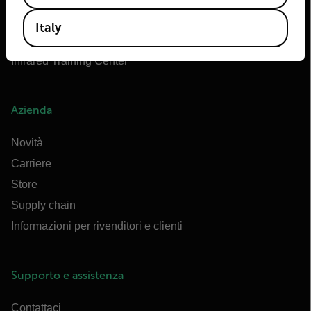
Extech
Italy
Raymarine
Infrared Training Center
Azienda
Novità
Carriere
Store
Supply chain
Informazioni per rivenditori e clienti
Supporto e assistenza
Contattaci