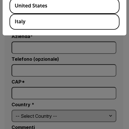
Available Locations
United States
Email
Italy
Azienda
Telefono (opzionale)
CAP*
Country *
Commenti