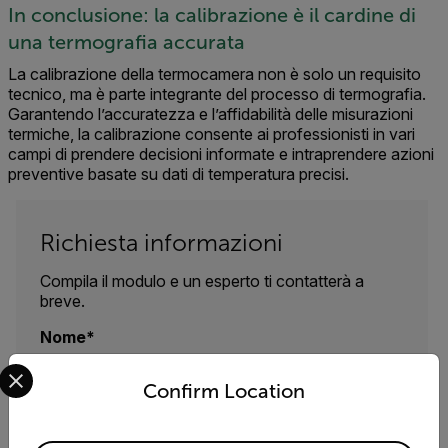
In conclusione: la calibrazione è il cardine di
una termografia accurata
La calibrazione della termocamera non è solo un requisito
tecnico, ma è parte integrante del processo di termografia.
Garantendo l’accuratezza e l’affidabilità delle misurazioni
termiche, la calibrazione consente ai professionisti in vari
campi di prendere decisioni informate e intraprendere azioni
preventive basate su dati di temperatura precisi.
Richiesta informazioni
Compila il modulo e un esperto ti contatterà a
breve.
Nome
Select your preferred country and language from the options 
Confirm Location
Cognome