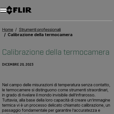
Unread messages
Modello
Rimuovi
articoli
articolo
Aggiungi al carrello
Aggiunto al carrello
Home
Strumenti professionali
Calibrazione della termocamera
Calibrazione della termocamera
DICEMBRE 20, 2023
Nel campo delle misurazioni di temperatura senza contatto,
le termocamere si distinguono come strumenti straordinari,
in grado di rivelare il mondo invisibile dell’infrarosso.
Tuttavia, alla base della loro capacità di creare un’immagine
termica vi è un processo delicato chiamato calibrazione, un
passaggio fondamentale per garantire l’accuratezza e