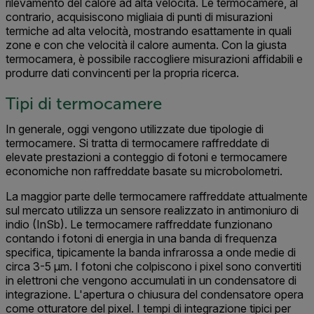
rilevamento del calore ad alta velocità. Le termocamere, al
contrario, acquisiscono migliaia di punti di misurazioni
termiche ad alta velocità, mostrando esattamente in quali
zone e con che velocità il calore aumenta. Con la giusta
termocamera, è possibile raccogliere misurazioni affidabili e
produrre dati convincenti per la propria ricerca.
Tipi di termocamere
In generale, oggi vengono utilizzate due tipologie di
termocamere. Si tratta di termocamere raffreddate di
elevate prestazioni a conteggio di fotoni e termocamere
economiche non raffreddate basate su microbolometri.
La maggior parte delle termocamere raffreddate attualmente
sul mercato utilizza un sensore realizzato in antimoniuro di
indio (InSb). Le termocamere raffreddate funzionano
contando i fotoni di energia in una banda di frequenza
specifica, tipicamente la banda infrarossa a onde medie di
circa 3-5 μm. I fotoni che colpiscono i pixel sono convertiti
in elettroni che vengono accumulati in un condensatore di
integrazione. L'apertura o chiusura del condensatore opera
come otturatore del pixel. I tempi di integrazione tipici per