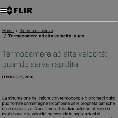
Unread messages
Modello
Rimuovi
articoli
articolo
Aggiungi al carrello
Aggiunto al carrello
Home
Ricerca e scienza
Termocamere ad alta velocità: quando serve rapidità
Termocamere ad alta velocità:
quando serve rapidità
FEBBRAIO 29, 2016
La misurazione del calore con termocoppie o pirometri ottici
può fornire un'immagine incompleta delle proprietà termiche
di un dispositivo. Questi metodi tradizionali non offrono la
risoluzione o la velocità necessaria in applicazioni di