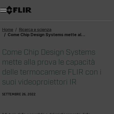
Unread messages
Modello
Rimuovi
articoli
articolo
Aggiungi al carrello
Aggiunto al carrello
Home
Ricerca e scienza
Come Chip Design Systems mette alla prova le capacità delle termocamere FLIR con i suoi videoproiettori IR
Come Chip Design Systems
mette alla prova le capacità
delle termocamere FLIR con i
suoi videoproiettori IR
SETTEMBRE 26, 2022