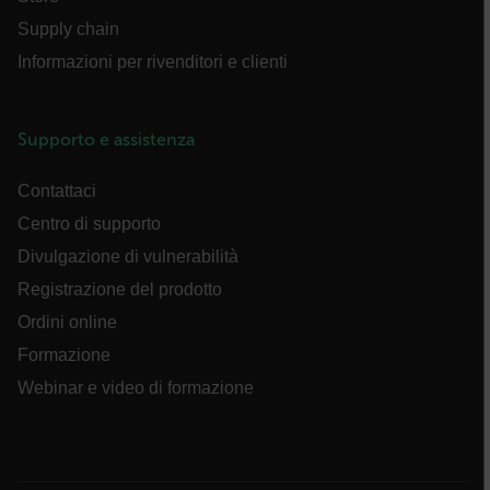
Supply chain
FPID
Informazioni per rivenditori e clienti
atgRecSessionId
Supporto e assistenza
ARRAffinitySameSite
Contattaci
Centro di supporto
Divulgazione di vulnerabilità
Registrazione del prodotto
E3SessionID
Ordini online
Formazione
tdfdomain
Webinar e video di formazione
.AspNetCore.Antiforgery.VyLW6ORzMgk