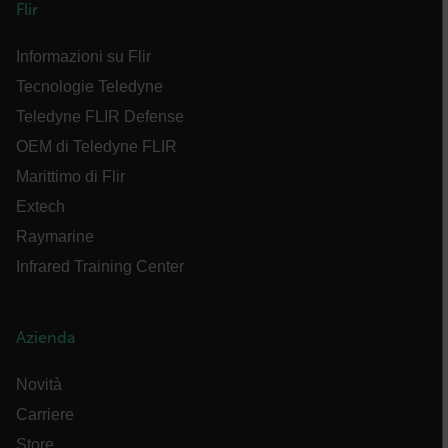
{1-60}
Flir
Informazioni su Flir
Language
Tecnologie Teledyne
Teledyne FLIR Defense
OEM di Teledyne FLIR
Marittimo di Flir
Extech
Raymarine
customer_id
Infrared Training Center
.AspNetCore.Correlation.[-
abcdefghijklmnopqrstuvwxyzABCDEFGHIJKLMNOPQRSTUVWXYZ_0
Azienda
Novità
Carriere
.AspNetCore.OpenIdConnect.Nonce.[-
abcdefghijklmnopqrstuvwxyzABCDEFGHIJKLMNOPQRSTUVWXYZ_0
Store