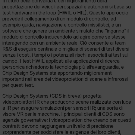
Il futuro della convalida e del miglioramento della
progettazione dei veicoli aerospaziali e autonomi si basa su
test hardware in the loop (HWIL o HIL). Questo approccio
prevede il collegamento di un modulo di controllo, ad
esempio guida, navigazione e controllo missilistici, a un
software che genera un ambiente simulato che “inganna” il
modulo di controllo inducendolo ad agire come se stesse
interagendo con un ambiente reale. Ciò consente ai team
R&S di eseguire centinaia o migliaia di scenari di test diversi
senza i costi, i tempi o i potenziali rischi associati ai test sul
campo. I test HWIL applicati alle applicazioni di ricerca
ipersonica richiedono la tecnologia più all’avanguardia, e
Chip Design Systems sta apportando miglioramenti
importanti nell'area dei videoproiettori di scene a infrarossi
per questi test.
Chip Design Systems (CDS in breve) progetta
videoproiettori IR che producono scene realizzate con luce
a IR per eseguire simulazioni per sensori IR; una sorta di
visore VR per le macchine. I principali clienti di CDS sono
agenzie governative; i videoproiettori che creano per questi
contratti devono raggiungere un livello di precisione
sorprendente per soddisfare le esigenze dei loro clienti,