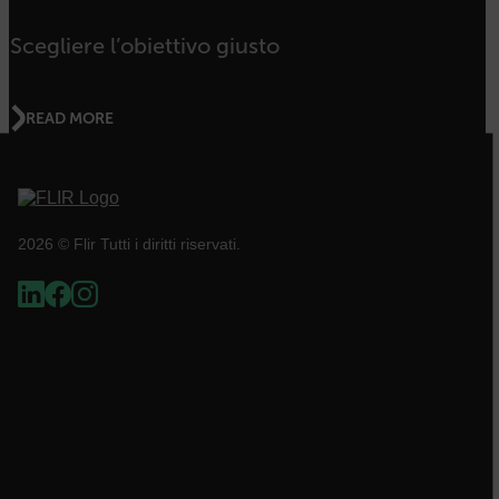
Scegliere l’obiettivo giusto
CS_FPC
READ MORE
Google Privacy Policy
customizerChangeKey
sf_territory
2026 © Flir Tutti i diritti riservati.
x-ms-cpim-cache|[-abcdefghijklmnopqrstuvwxyz_0123456789]{20
__epiXSRF
OpenIdConnect.nonce.
[abcdefghijklmnopqrstuvwxyzABCDEFGHIJKLMNOPQRSTUVWXYZ0
Asset_Gate_Form_[abcdefghijklmnopqrstuvwxyzABCDEFGHIJK