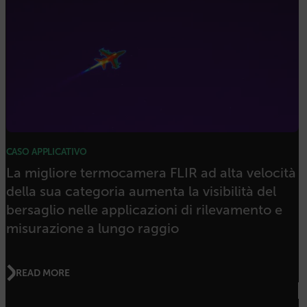
Strettamente necessari
Performance
Targeting
Funzionalità
I cookie strettamente necessari consentono le
funzionalità principali del sito web come
l"accesso dell"utente e la gestione dell"account. Il
sito web non può essere utilizzato correttamente
senza i cookie strettamente necessari.
CASO APPLICATIVO
Nome
La migliore termocamera FLIR ad alta velocità
cart_products_oids
della sua categoria aumenta la visibilità del
bersaglio nelle applicazioni di rilevamento e
cart_products_skus
misurazione a lungo raggio
cashrun_session_id
READ MORE
cashrun_site_id