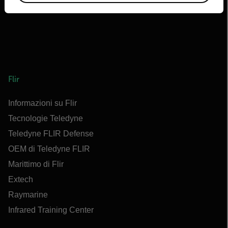
Flir
Informazioni su Flir
Tecnologie Teledyne
Teledyne FLIR Defense
OEM di Teledyne FLIR
Marittimo di Flir
Extech
Raymarine
Infrared Training Center