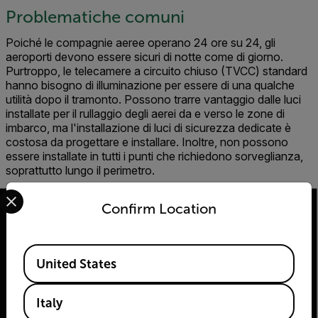
Problematiche comuni
Poiché le compagnie aeree operano 24 ore su 24, gli
aeroporti devono essere sicuri di notte come di giorno.
Purtroppo, le telecamere a circuito chiuso (TVCC) standard
hanno bisogno di illuminazione per essere di una qualche
utilità dopo il tramonto. Possono trarre vantaggio dalle luci
installate per il rullaggio degli aerei da e verso le zone di
imbarco, ma l'installazione di luci di sicurezza dedicate è
costosa da progettare e installare. Inoltre, non possono
essere installate in tutti i punti che richiedono sorveglianza,
soprattutto lungo il perimetro.
Select your preferred country and language from the options 
Confirm Location
Available Locations
2026 © Flir Tutti i diritti riservati.
United States
Italy