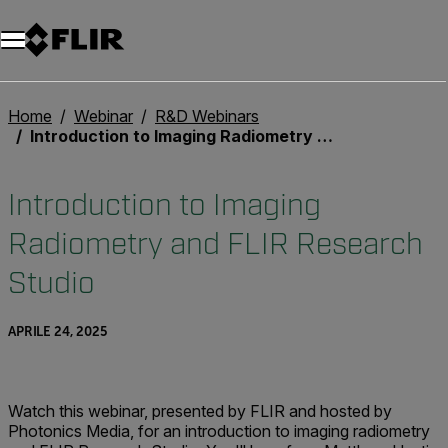
Unread messages
Modello
Rimuovi
articoli
articolo
Aggiungi al carrello
Aggiunto al carrello
Home
Webinar
R&D Webinars
Introduction to Imaging Radiometry and FLIR Research Studio
Introduction to Imaging
Radiometry and FLIR Research
Studio
APRILE 24, 2025
Watch this webinar, presented by FLIR and hosted by
Photonics Media, for an introduction to imaging radiometry