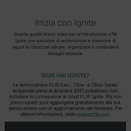
customer_id
Inizia con Ignite
.AspNetCore.Correlation.[-
Guarda questo breve video per un’introduzione a Flir
abcdefghijklmnopqrstuvwxyzABCDEFGHIJKLMNOPQRSTUVWXYZ_0
Ignite: una soluzione di archiviazione e creazione di
report su cloud per salvare, organizzare e condividere
immagini termiche.
.AspNetCore.OpenIdConnect.Nonce.[-
abcdefghijklmnopqrstuvwxyzABCDEFGHIJKLMNOPQRSTUVWXYZ_0
NON HAI IGNITE?
FPID
Le termocamere FLIR Exx-, T5xx- e T8xx-Series
acquistate prima di dicembre 2021 potrebbero non
includere la connessione al cloud FLIR Ignite. Ma non
atgRecSessionId
preoccuparti: puoi aggiungerla gratuitamente alla tua
termocamera con un aggiornamento del firmware. Per
ulteriori informazioni, visita
support.flir.com
.
ARRAffinitySameSite