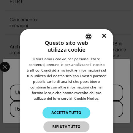
FLIR*
Caricamento
immagini
×
Questo sito web
1 GB di
100 GB di
Archiviazione e
utilizza cookie
archiviazione
archiviazione
organizzazione
ENGLISH
inclusa
inclusa
Utilizziamo i cookie per personalizzare
Select your preferred country and language from the options 
GERMAN
contenuti, annunci e per analizzare il nostro
Confirm Location
traffico. Condividiamo inoltre informazioni sul
FRENCH
Analisi e modifica
tuo utilizzo del nostro sito con i nostri partner
pubblicitari e di analisi che potrebbero
SPANISH
combinarle con altre informazioni che hai
Available Locations
United States
PORTUGUESE
fornito loro o che hanno raccolto dal tuo
Modifica delle
utilizzo dei loro servizi.
Cookie Notice.
immagini
ITALIAN
Italy
ACCETTA TUTTO
KOREAN
Vista comparativa
JAPANESE
RIFIUTA TUTTO
CHINESE