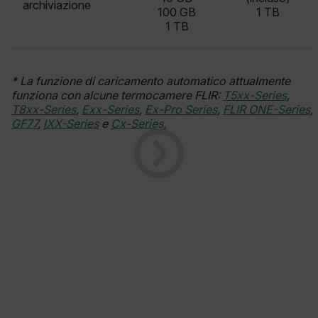
archiviazione
x-ms-cpim-cache|[-abcdefghijklmnopqrstuvwxyz_0123456789]{20
100 GB
1 TB
1 TB
__epiXSRF
* La funzione di caricamento automatico attualmente
funziona con alcune termocamere FLIR:
T5xx-Series
,
T8xx-Series
,
Exx-Series
,
Ex-Pro Series
,
FLIR ONE-Series
,
OpenIdConnect.nonce.
GF77
,
IXX-Series
e
Cx-Series.
[abcdefghijklmnopqrstuvwxyzABCDEFGHIJKLMNOPQRSTUVWXYZ0
Asset_Gate_Form_[abcdefghijklmnopqrstuvwxyzABCDEFGHIJK
{1-60}
Language