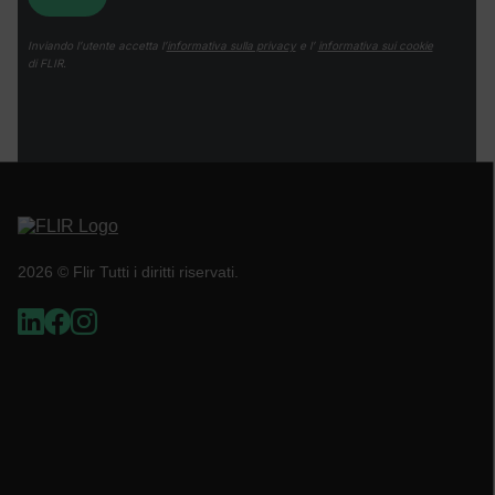
Inviando l’utente accetta l’
informativa sulla privacy
e l’
informativa sui cookie
di FLIR.
__cf_bm
tdflang
2026 © Flir Tutti i diritti riservati.
CookieScriptConsent
__cf_bm