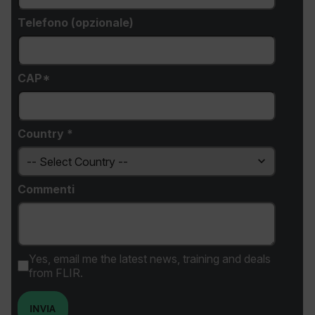
__cf_bm
Telefono (opzionale)
atgRecSessionId
CAP*
atgRecVisitorId
Country *
UserGlobalization
Commenti
X-Oracle-BMC-LBS-Route
Yes, email me the latest news, training and deals
from FLIR.
EPiServer_Commerce_AnonymousId
INVIA