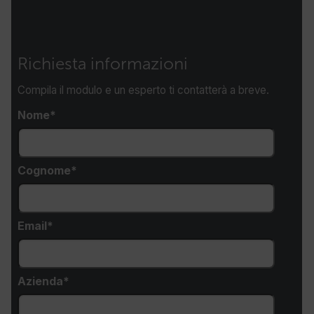
E3SessionID
Richiesta informazioni
tdfdomain
Compila il modulo e un esperto ti contatterà a breve.
Nome
.AspNetCore.Antiforgery.VyLW6ORzMgk
Cognome
FPLC
Email
Azienda