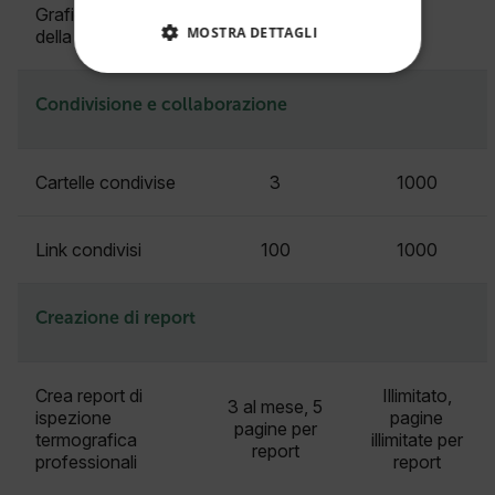
Grafici di tendenza
MOSTRA DETTAGLI
della temperatura
STRETTAMENTE NECESSARI
Condivisione e collaborazione
PERFORMANCE
Cartelle condivise
3
1000
TARGETING
FUNZIONALITÀ
Link condivisi
100
1000
Creazione di report
Strettamente necessari
Performance
Targeting
Funzionalità
Crea report di
Illimitato,
3 al mese, 5
I cookie strettamente necessari consentono le
ispezione
pagine
pagine per
funzionalità principali del sito web come
termografica
illimitate per
report
l"accesso dell"utente e la gestione dell"account. Il
professionali
report
sito web non può essere utilizzato correttamente
senza i cookie strettamente necessari.