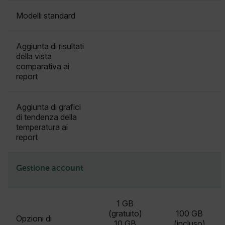
Nome
Modelli standard
cart_products_oids
Aggiunta di risultati
cart_products_skus
della vista
comparativa ai
cashrun_session_id
report
cashrun_site_id
Aggiunta di grafici
di tendenza della
temperatura ai
report
CS_FPC
Gestione account
Google Privacy Policy
customizerChangeKey
1 GB
(gratuito)
100 GB
Opzioni di
sf_territory
10 GB
(incluso)