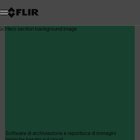
Unread messages
Modello
Rimuovi
articoli
articolo
Aggiungi al carrello
Aggiunto al carrello
Software di archiviazione e reportisca di immagini
termiche basato sul cloud