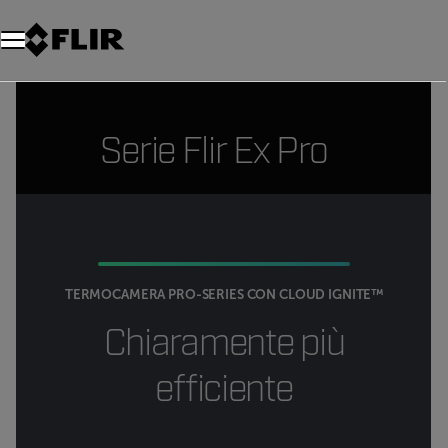
Unread messages
Modello
Rimuovi
articoli
articolo
Aggiungi al carrello
Aggiunto al carrello
Serie Flir Ex Pro
TERMOCAMERA PRO-SERIES CON CLOUD IGNITE™
Chiaramente più
efficiente