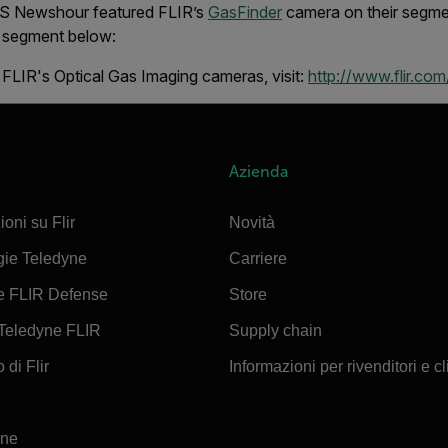
PBS Newshour featured FLIR’s
GasFinder
camera on their segmen
he segment below:
FLIR's Optical Gas Imaging cameras, visit:
http://www.flir.com
Azienda
ioni su Flir
Novità
gie Teledyne
Carriere
e FLIR Defense
Store
Teledyne FLIR
Supply chain
 di Flir
Informazioni per rivenditori e cl
ine