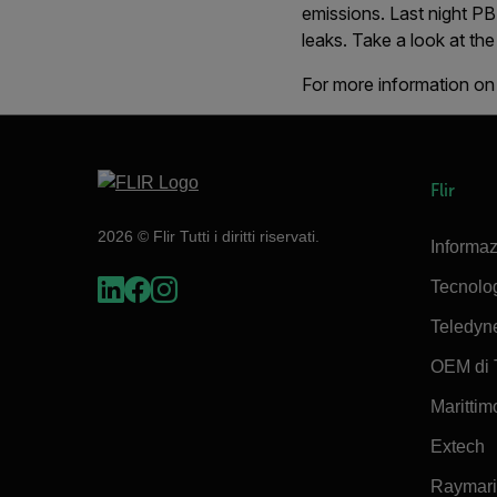
emissions. Last night 
leaks. Take a look at t
For more information on 
Flir
2026 © Flir Tutti i diritti riservati.
Informaz
Tecnolo
Teledyn
OEM di 
Marittimo
Extech
Raymar