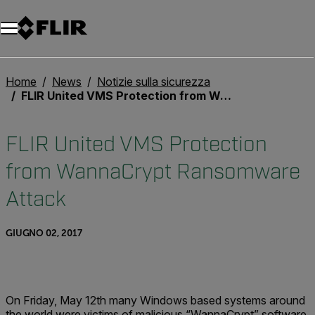
Unread messages
Modello
Rimuovi
articoli
articolo
Aggiungi al carrello
Aggiunto al carrello
Home
News
Notizie sulla sicurezza
FLIR United VMS Protection from WannaCrypt Ransomware Attack
FLIR United VMS Protection
from WannaCrypt Ransomware
Attack
GIUGNO 02, 2017
On Friday, May 12th many Windows based systems around
the world were victims of malicious “WannaCrypt” software