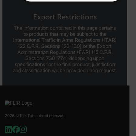
STRETTAMENTE NECESSARI
Export Restrictions
PERFORMANCE
TARGETING
The information contained in this page pertains
FUNZIONALITÀ
to products that may be subject to the
International Traffic in Arms Regulations (ITAR)
(22 C.F.R. Sections 120-130) or the Export
Administration Regulations (EAR) (15 C.F.R.
Sections 730-774) depending upon
Strettamente necessari
Performance
specifications for the final product; jurisdiction
and classification will be provided upon request.
Targeting
Funzionalità
I cookie strettamente necessari consentono le
funzionalità principali del sito web come l"accesso
dell"utente e la gestione dell"account. Il sito web
non può essere utilizzato correttamente senza i
cookie strettamente necessari.
Nome
2026 © Flir Tutti i diritti riservati.
cart_products_oids
cart_products_skus