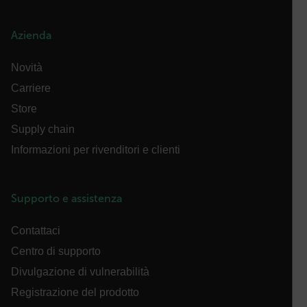
Azienda
OpenIdConnect.nonce.
[abcdefghijklmnopqrstuvwxyzABCDEFGHIJKLMNOPQRSTUVWXYZ0
Novità
Asset_Gate_Form_[abcdefghijklmnopqrstuvwxyzABCDEFGHIJ
Carriere
{1-60}
Store
Supply chain
Language
Informazioni per rivenditori e clienti
Supporto e assistenza
Contattaci
Centro di supporto
customer_id
Divulgazione di vulnerabilità
Registrazione del prodotto
.AspNetCore.Correlation.[-