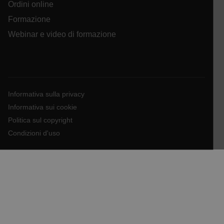
Ordini online
abcdefghijklmnopqrstuvwxyzABCDEFGHIJKLMNOPQRSTUVWXYZ_
Formazione
Webinar e video di formazione
.AspNetCore.OpenIdConnect.Nonce.[-
abcdefghijklmnopqrstuvwxyzABCDEFGHIJKLMNOPQRSTUVWXYZ_
FPID
Informativa sulla privacy
Informativa sui cookie
atgRecSessionId
Politica sul copyright
Condizioni d'uso
ARRAffinitySameSite
E3SessionID