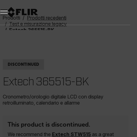
Unread messages
Modello
Rimuovi
articoli
articolo
Aggiungi al carrello
Aggiunto al carrello
Prodotti
Prodotti recedenti
Test e misurazione legacy
Extech 365515-BK
DISCONTINUED
Extech 365515-BK
Cronometro/orologio digitale LCD con display
retroilluminato, calendario e allarme
This product is discontinued.
We recommend the
Extech STW515
as a great