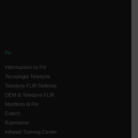
cashrun_session_id
cashrun_site_id
Flir
CS_FPC
Informazioni su Flir
Google Privacy Policy
Tecnologie Teledyne
Teledyne FLIR Defense
customizerChangeKey
OEM di Teledyne FLIR
sf_territory
Marittimo di Flir
x-ms-cpim-cache|[-abcdefghijklmnopqrstuvwxyz_0123456789]{2
Extech
Raymarine
__epiXSRF
Infrared Training Center