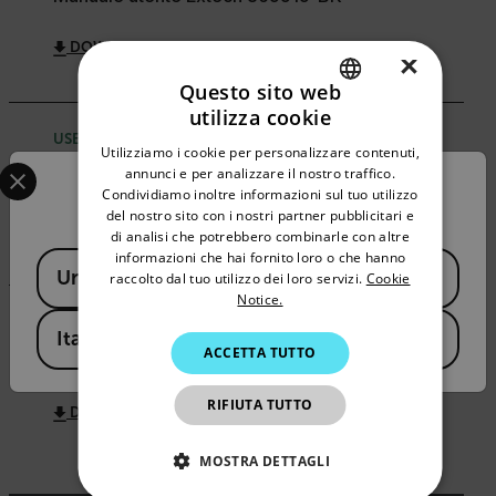
DOWNLOAD
×
Questo sito web
utilizza cookie
ENGLISH
USER MANUAL
Utilizziamo i cookie per personalizzare contenuti,
Select your preferred country and language from the options 
GERMAN
annunci e per analizzare il nostro traffico.
Extech 365515-BK User Manual
Confirm Location
Condividiamo inoltre informazioni sul tuo utilizzo
FRENCH
del nostro sito con i nostri partner pubblicitari e
DOWNLOAD
di analisi che potrebbero combinarle con altre
SPANISH
informazioni che hai fornito loro o che hanno
Available Locations
United States
PORTUGUESE
raccolto dal tuo utilizzo dei loro servizi.
Cookie
Notice.
ITALIAN
DATASHEET
Italy
ACCETTA TUTTO
KOREAN
Extech 365515-BK Datasheet
JAPANESE
RIFIUTA TUTTO
DOWNLOAD
CHINESE
MOSTRA DETTAGLI