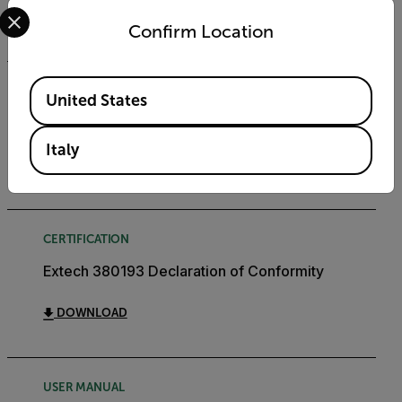
Select your preferred country and language from the options 
DOWNLOAD
Confirm Location
Available Locations
DATASHEET
United States
Extech 380193 Datasheet
Italy
DOWNLOAD
CERTIFICATION
Extech 380193 Declaration of Conformity
DOWNLOAD
USER MANUAL