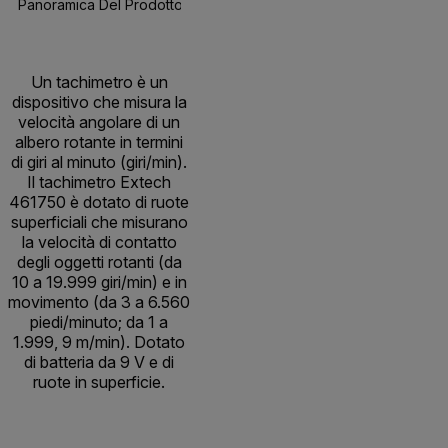
Panoramica Del Prodotto
Specifiche
Risorse E Suppor
BUY NOW
Un tachimetro è un
dispositivo che misura la
velocità angolare di un
albero rotante in termini
di giri al minuto (giri/min).
Il tachimetro Extech
461750 è dotato di ruote
superficiali che misurano
la velocità di contatto
degli oggetti rotanti (da
10 a 19.999 giri/min) e in
movimento (da 3 a 6.560
piedi/minuto; da 1 a
1.999, 9 m/min). Dotato
di batteria da 9 V e di
ruote in superficie.