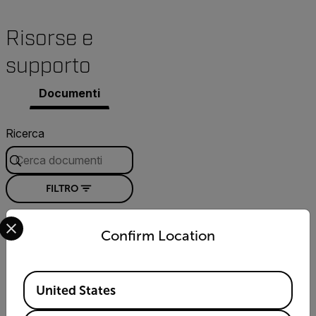
Risorse e
supporto
Documenti
Ricerca
FILTRO
Select your preferred country and language from the options 
CERTIFICATION
Confirm Location
Extech 461750
Declaration of
Available Locations
Conformity
United States
DOWNLOAD