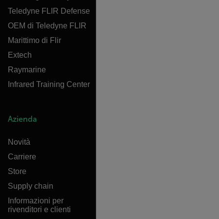
Teledyne FLIR Defense
OEM di Teledyne FLIR
Marittimo di Flir
Extech
Raymarine
Infrared Training Center
Azienda
Novità
Carriere
Store
Supply chain
Informazioni per
rivenditori e clienti