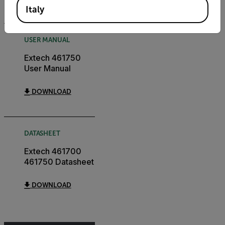
Italy
USER MANUAL
Extech 461750
User Manual
DOWNLOAD
DATASHEET
Extech 461700
461750 Datasheet
DOWNLOAD