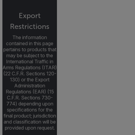
Export
Restrictions
The information
contained in this page
pertains to products that
may be subject to the
International Traffic in
Arms Regulations (ITAR)
(22 C.F.R. Sections 120-
130) or the Export
Administration
Regulations (EAR) (15
C.F.R. Sections 730-
774) depending upon
specifications for the
final product; jurisdiction
and classification will be
provided upon request.