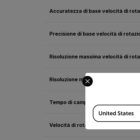
Accuratezza di base velocità di rota
Precisione di base velocità di rotazi
Risoluzione massima velocità di rota
Select your preferred co
Risoluzione max velocità di rotazion
Tempo di campionamento (foto)
Available Locations
United States
Velocità di rotazione (strobo)