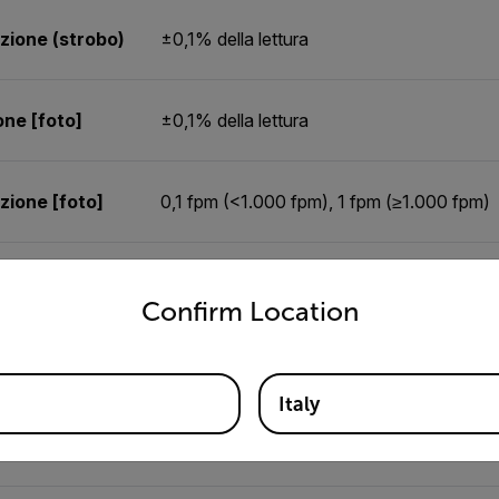
zione (strobo)
±0,1% della lettura
one [foto]
±0,1% della lettura
zione [foto]
0,1 fpm (<1.000 fpm), 1 fpm (≥1.000 fpm)
untry and language from the options below to access the appro
e (strobo)
0,1 giri/min (<1.000 giri/min), 1 giri/min (≥1.
Confirm Location
1 sec ≥60 giri/min;
Italy
Da 5 a 99.999 giri/min