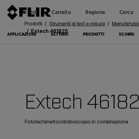
Accedi
Carrello
Regione
Cerca
Unread messages
Modello
Rimuovi
articoli
articolo
Aggiungi al carrello
Aggiunto al carrello
Prodotti
Strumenti di test e misura
Manutenzio
Extech 461825
APPLICAZIONI
SETTORI
PRODOTTI
SCOPRI
Extech 4618
Fototachimetro/stroboscopio in combinazione