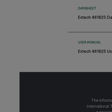
DATASHEET
Extech 461825 Da
USER MANUAL
Extech 461825 Us
The informa
International 