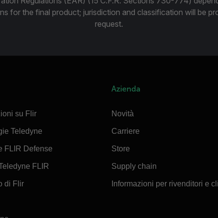
ration Regulations (EAR) (15 C.F.R. Sections 730-774) depen
ns for the final product; jurisdiction and classification will be 
request.
Azienda
ioni su Flir
Novità
gie Teledyne
Carriere
e FLIR Defense
Store
Teledyne FLIR
Supply chain
 di Flir
Informazioni per rivenditori e cl