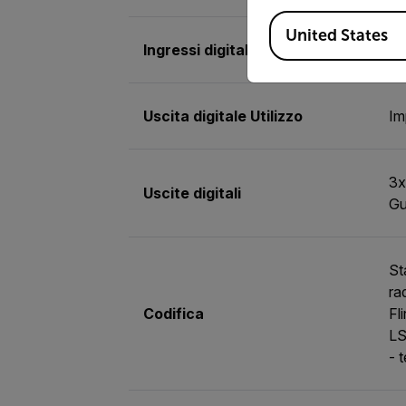
Available Locations
United States
Ingressi digitali
2 
Uscita digitale Utilizzo
Im
3x
Uscite digitali
Gu
St
ra
Codifica
Fl
LS
- 