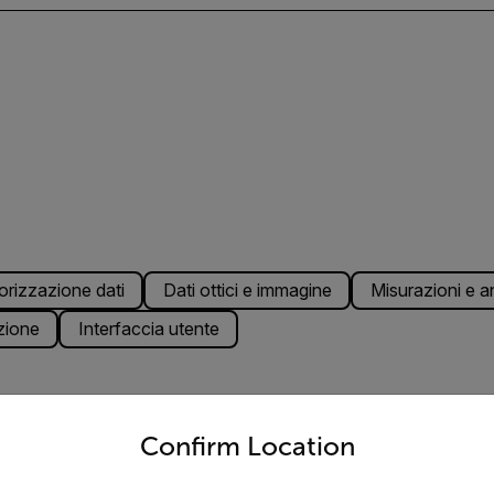
rizzazione dati
Dati ottici e immagine
Misurazioni e an
zione
Interfaccia utente
untry and language from the options below to access the appro
Confirm Location
2 12 pin con codifica A, maschio (condiviso con l’alimentazio