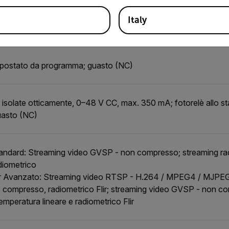
Italy
isolate otticamente, Vin (bassa) = 0–1,5 V, Vin (alta) = 3–25 V
postato da programma; guasto (NC)
 isolate otticamente, 0–48 V CC, max. 350 mA; fotorelè allo st
asto (NC)
andard: Streaming video GVSP - non compresso; streaming rad
diometrico
ir Avanzato: Streaming video RTSP - H.264 / MPEG4 / MJPEG
 compresso, radiometrico Flir; streaming video GVSP - non c
temperatura lineare e radiometrico Flir