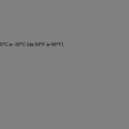
15°C a– 35°C (da 59°F a–95°F),