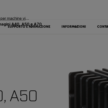
r machine vision
agini A40, A50 e A70
SUPPORTO E FORMAZIONE
INFORMAZIONI
CONTA
0, A50