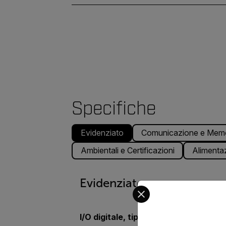
Specifiche
Evidenziato
Comunicazione e Memo
Ambientali e Certificazioni
Alimenta
Evidenziato
Select your preferred co
I/O digitale, tipo di connettore
M1