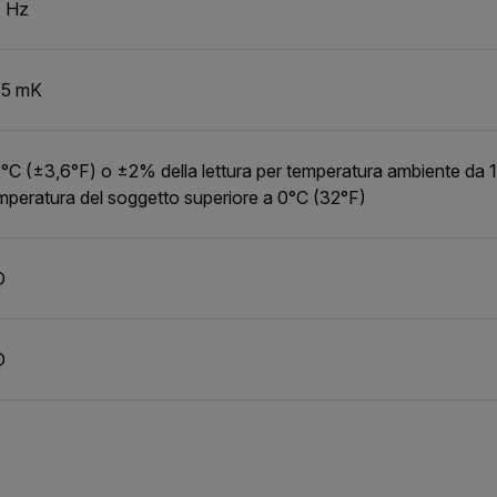
 Hz
5 mK
°C (±3,6°F) o ±2% della lettura per temperatura ambiente da 
mperatura del soggetto superiore a 0°C (32°F)
D
D