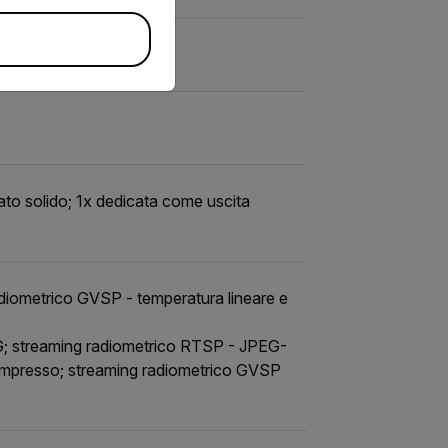
ato solido; 1x dedicata come uscita
iometrico GVSP - temperatura lineare e
; streaming radiometrico RTSP - JPEG-
ompresso; streaming radiometrico GVSP