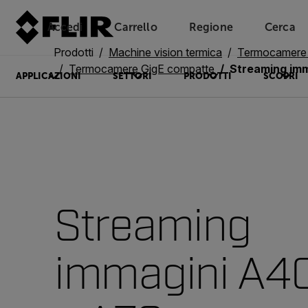
Accedi
Carrello
Regione
Cerca
Unread messages
Modello
Rimuovi
articoli
articolo
Aggiungi al carrello
Aggiunto al carrello
Prodotti
Machine vision termica
Termocamere pe
Termocamere GigE compatte
Streaming imm
APPLICAZIONI
SETTORI
PRODOTTI
SCOPRI
Streaming
immagini A4