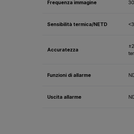
Frequenza immagine
30
Sensibilità termica/NETD
<3
±2
Accuratezza
te
Funzioni di allarme
N
Uscita allarme
N