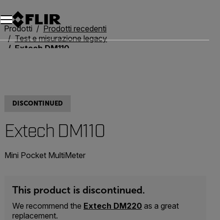
Unread messages
Modello
Rimuovi
articoli
articolo
Aggiungi al carrello
Aggiunto al carrello
Prodotti
Prodotti recedenti
Test e misurazione legacy
Extech DM110
DISCONTINUED
Extech DM110
Mini Pocket MultiMeter
This product is discontinued.
We recommend the
Extech DM220
as a great
replacement.