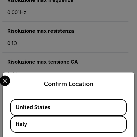
Risoluzione max frequenza
0.001Hz
Risoluzione max resistenza
0.1Ω
Risoluzione max tensione CA
1mV
Select your preferred country and language from the options 
Confirm Location
Risoluzione max tensione CC
Available Locations
1mV
United States
Tensione AC
Italy
500V