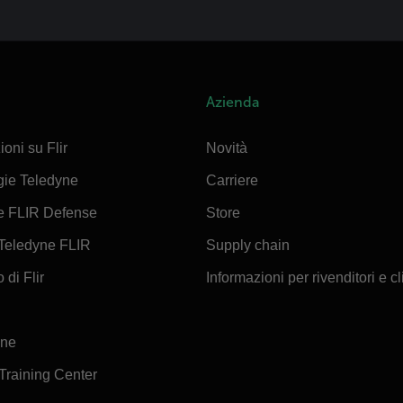
Azienda
ioni su Flir
Novità
gie Teledyne
Carriere
e FLIR Defense
Store
Teledyne FLIR
Supply chain
 di Flir
Informazioni per rivenditori e cl
ine
 Training Center