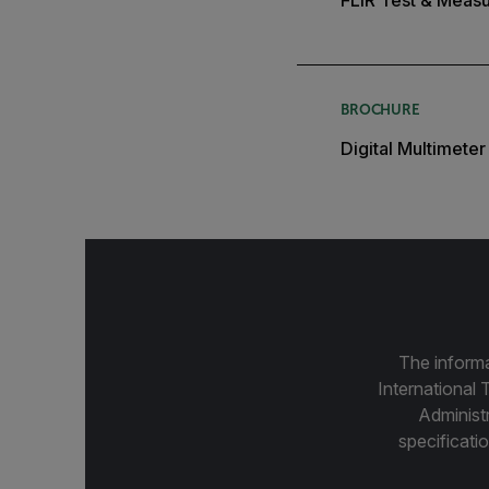
FLIR Test & Meas
BROCHURE
Digital Multimete
The informa
International 
Administ
specificatio