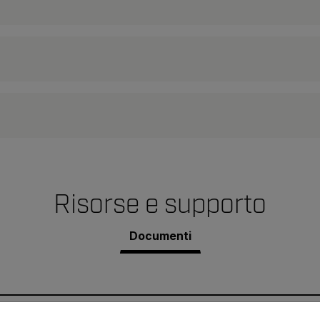
Risorse e supporto
Documenti
untry and language from the options below to access the appro