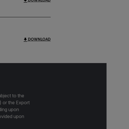
DOWNLOAD
DOWNLOAD
bject to the
) or the Export
ding upon
provided upon