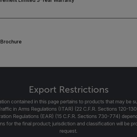
urement Limited 3-Year Warranty
r Brochure
Export Restrictions
tion contained in this page pertains to products that may be su
Traffic in Arms Regulations (ITAR) (22 C.F.R. Sections 120-130
ration Regulations (EAR) (15 C.F.R. Sections 730-774) depen
ns for the final product; jurisdiction and classification will be 
request.