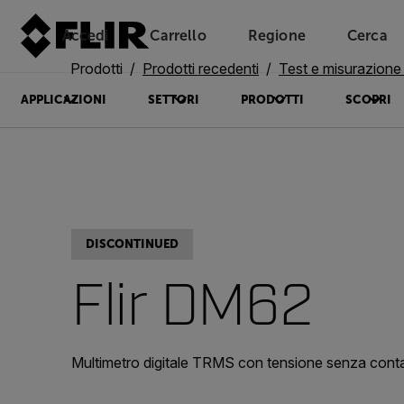
Accedi
Carrello
Regione
Cerca
Unread messages
Modello
Rimuovi
articoli
articolo
Aggiungi al carrello
Aggiunto al carrello
Prodotti
Prodotti recedenti
Test e misurazione
APPLICAZIONI
SETTORI
PRODOTTI
SCOPRI
DISCONTINUED
Flir DM62
Multimetro digitale TRMS con tensione senza cont