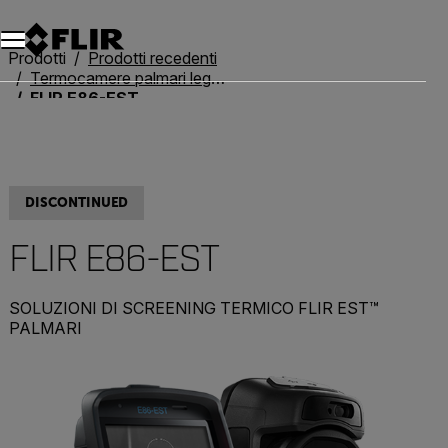
Unread messages
Modello
Rimuovi
articoli
articolo
Aggiungi al carrello
Aggiunto al carrello
Prodotti
Prodotti recedenti
Termocamere palmari legacy
FLIR E86-EST
DISCONTINUED
FLIR E86-EST
SOLUZIONI DI SCREENING TERMICO FLIR EST™
PALMARI