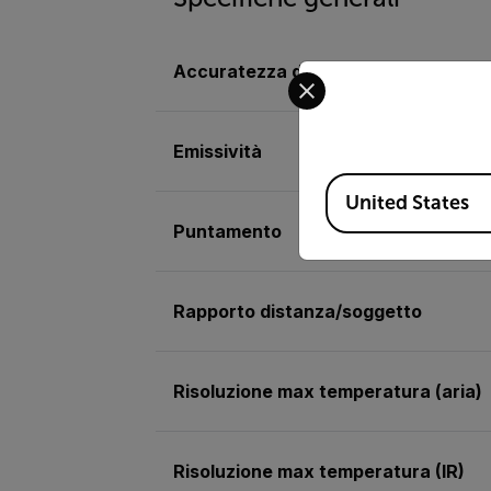
Accuratezza di base temperatura (I
Select your preferred co
Emissività
Available Locations
United States
Puntamento
Rapporto distanza/soggetto
Risoluzione max temperatura (aria)
Risoluzione max temperatura (IR)