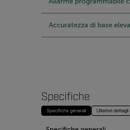
Allarme programmabile co
Accuratezza di base elev
Specifiche
Specifiche generali
Ulteriori dettagli
Specifiche generali