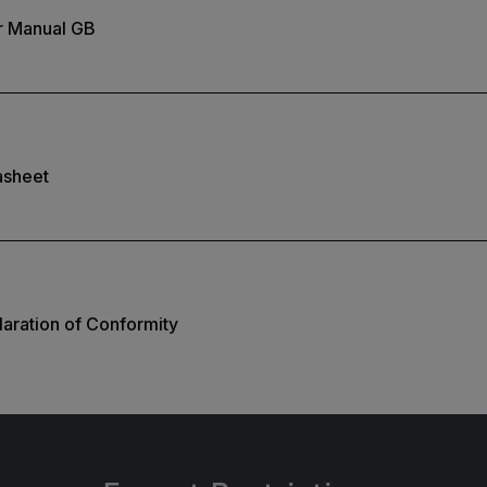
r Manual GB
asheet
aration of Conformity