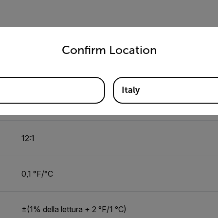
R)
Da -20° a 650 °C (da -4 a 1.202 °F)
untry and language from the options below to access the appro
Confirm Location
Da 0,10 a 1,00, regolabile
Italy
doppio laser
12:1
0,1 °F/°C
±(1% della lettura + 2 °F/1 °C)