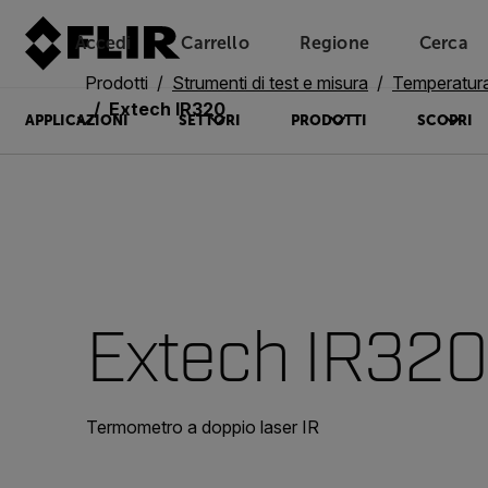
Accedi
Carrello
Regione
Cerca
Unread messages
Modello
Rimuovi
articoli
articolo
Aggiungi al carrello
Aggiunto al carrello
Prodotti
Strumenti di test e misura
Temperatura
Extech IR320
APPLICAZIONI
SETTORI
PRODOTTI
SCOPRI
Extech IR320
Termometro a doppio laser IR