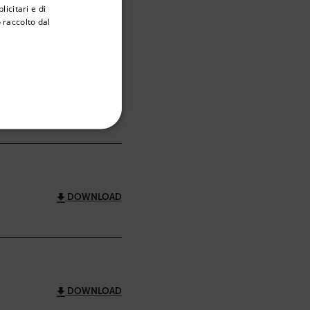
icitari e di
GERMAN
 raccolto dal
FILTRO
FRENCH
SPANISH
PORTUGUESE
DOWNLOAD
ITALIAN
FUNZIONALITÀ
KOREAN
JAPANESE
CHINESE
DOWNLOAD
tione dell"account. Il sito
/ Dominio
Scadenza
Descrizione
m
Sessione
Scalefast stores the identifiers of the
products contained in the cart
DOWNLOAD
m
Sessione
Scalefast stores the identifiers of the