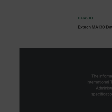
cashrun_session_id
DATASHEET
cashrun_site_id
Extech MA130 Da
Google Priv
CS_FPC
customizerChangeKey
The informa
International 
sf_territory
Administ
x-ms-cpim-cache|[-abcde
specificatio
__epiXSRF