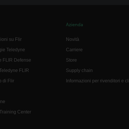
.flir.com
Azienda
uvwxyzABCDEFGHIJKLMNOPQRSTUVWXYZ0123456789%]{40-70}
efghijklmnopqrstuvwxyzABCDEFGHIJKLMNOPQRSTUVWXYZ0123456789%]
.flir.com
ioni su Flir
Novità
gie Teledyne
Carriere
.flir.com
e FLIR Defense
Store
Teledyne FLIR
Supply chain
 di Flir
Informazioni per rivenditori e cl
ine
.flir.com
 Training Center