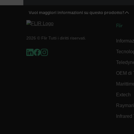
Vuoi maggiori informazioni su questo prodotto?
OpenIdConnect.nonce.
Flir
[abcdefghijklmnopqrst
2026 © Flir Tutti i diritti riservati.
Asset_Gate_Form_[abcd
Informaz
{1-60}
Tecnolo
Language
Teledyn
OEM di 
Marittimo
Extech
Raymar
customer_id
Infrared