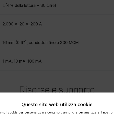
±(4% della lettura + 30 cifre)
2.000 A, 20 A, 200 A
16 mm (0,6"), conduttori fino a 300 MCM
1 mA, 10 mA, 100 mA
Risorse e supporto
Documenti
Questo sito web utilizza cookie
untry and language from the options below to access the appro
iamo i cookie per personalizzare contenuti, annunci e per analizzare il nostro t