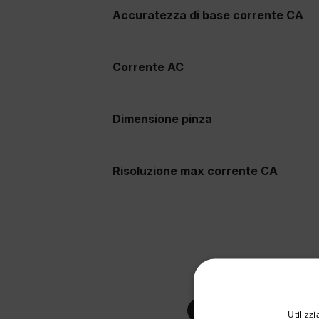
Accuratezza di base corrente CA
Corrente AC
Dimensione pinza
Risoluzione max corrente CA
Select your preferred co
Utilizz