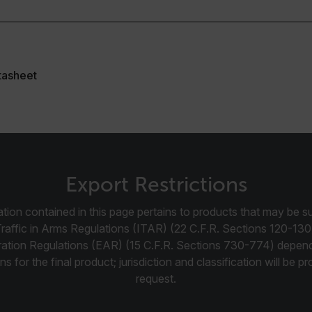
cart.flir.co
cart.flir.co
tasheet
acy Policy
cart.flir.co
Export Restrictions
cart.flir.co
tion contained in this page pertains to products that may be su
Traffic in Arms Regulations (ITAR) (22 C.F.R. Sections 120-130
cart.flir.co
ration Regulations (EAR) (15 C.F.R. Sections 730-774) depen
fghijklmnopqrstuvwxyz_0123456789]{20-35}
.flirb2cpro
ns for the final product; jurisdiction and classification will be 
request.
.flir.com