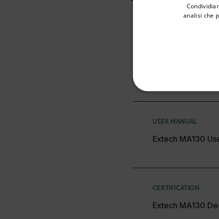
Ricerca
Condividiam
analisi che 
Available Locations
United States
USER MANUAL
Manuale utente E
STRETTAM
USER MANUAL
Extech MA130 Us
I cookie strettamente necessa
web non può essere utilizza
Nome
CERTIFICATION
cart_products_oids
Extech MA130 Dec
cart_products_skus