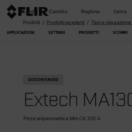
Accedi
Carrello
Regione
Cerca
Unread messages
Modello
Rimuovi
articoli
articolo
Aggiungi al carrello
Aggiunto al carrello
Prodotti
Prodotti recedenti
Test e misurazione
APPLICAZIONI
SETTORI
PRODOTTI
SCOPRI
DISCONTINUED
Extech MA13
Pinza amperometrica Mini CA 200 A