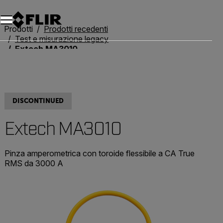
Unread messages
Modello
Rimuovi
articoli
articolo
Aggiungi al carrello
Aggiunto al carrello
Prodotti
Prodotti recedenti
Test e misurazione legacy
Extech MA3010
DISCONTINUED
Extech MA3010
Pinza amperometrica con toroide flessibile a CA True
RMS da 3000 A