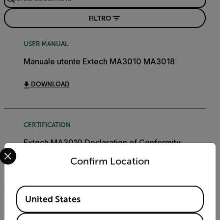
FILTRO
USER MANUAL
Manuale utente Extech MA3010 MA3018
DOWNLOAD
CERTIFICATION
Extech MA3010 Declaration of Conformity
Select your preferred country and language from the options 
Confirm Location
DOWNLOAD
Available Locations
United States
USER MANUAL