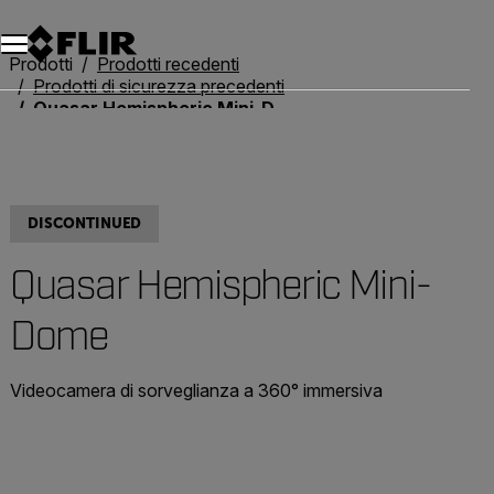
Unread messages
Modello
Rimuovi
articoli
articolo
Aggiungi al carrello
Aggiunto al carrello
Prodotti
Prodotti recedenti
Prodotti di sicurezza precedenti
Quasar Hemispheric Mini-Dome
DISCONTINUED
Quasar Hemispheric Mini-
Dome
Videocamera di sorveglianza a 360° immersiva