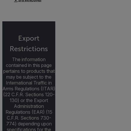
Export
Restrictions
The information
contained in this page
pertains to products that
may be subject to the
International Traffic in
Arms Regulations (ITAR)
(22 C.F.R. Sections 120-
130) or the Export
Administration
Regulations (EAR) (15
C.F.R. Sections 730-
774) depending upon
specifications for the