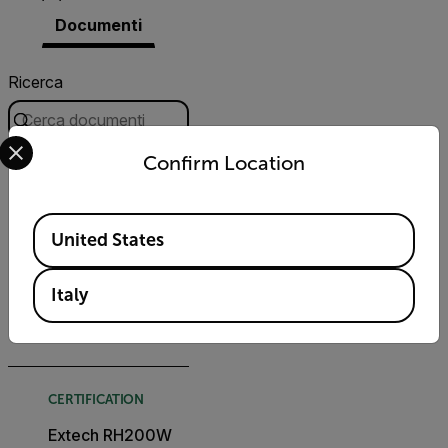
Documenti
Ricerca
Select your preferred country and language from the options 
Confirm Location
FILTRO
USER MANUAL
Available Locations
United States
Manuale d'uso
Extech RH200W
Italy
DOWNLOAD
CERTIFICATION
Extech RH200W