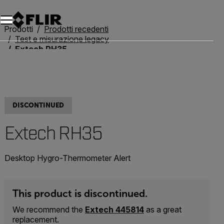
Unread messages
Modello
Rimuovi
articoli
articolo
Aggiungi al carrello
Aggiunto al carrello
Prodotti
Prodotti recedenti
Test e misurazione legacy
Extech RH35
DISCONTINUED
Extech RH35
Desktop Hygro-Thermometer Alert
This product is discontinued.
We recommend the
Extech 445814
as a great
replacement.