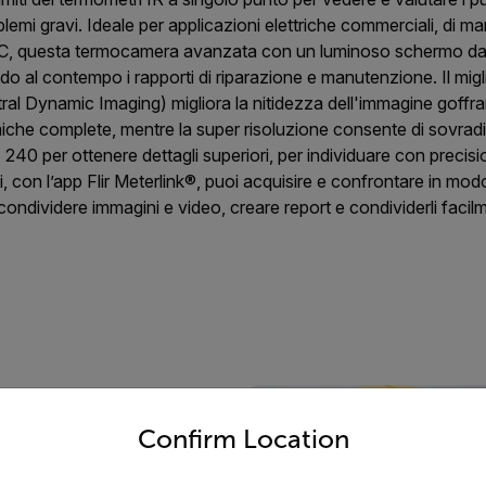
emi gravi. Ideale per applicazioni elettriche commerciali, di ma
C, questa termocamera avanzata con un luminoso schermo da 2,4
ndo al contempo i rapporti di riparazione e manutenzione. Il mig
al Dynamic Imaging) migliora la nitidezza dell'immagine goffrando
iche complete, mentre la super risoluzione consente di sovrad
240 per ottenere dettagli superiori, per individuare con precisi
oi, con l’app Flir Meterlink®, puoi acquisire e confrontare in mod
 condividere immagini e video, creare report e condividerli facil
untry and language from the options below to access the appro
problemi
Confirm Location