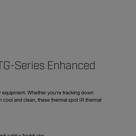
 TG-Series Enhanced
ky equipment. Whether you’re tracking down
n cool and clean, these thermal spot IR thermal
nti caldi e freddi che