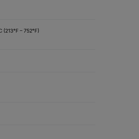
C (213°F – 752°F)