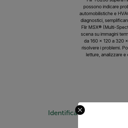
possono indicare probl
automobilistiche e HVA
diagnostici, semplifica
Flir MSX® (Multi-Spectr
scena su immagini term
da 160 × 120 a 320 × 
risolvere i problemi. P
letture, analizzare e
Select your preferred co
Identifica rapidamente i 