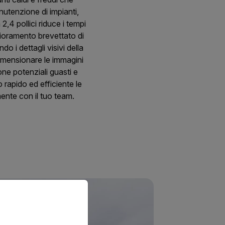
nutenzione di impianti,
 pollici riduce i tempi
lioramento brevettato di
 i dettagli visivi della
imensionare le immagini
one potenziali guasti e
o rapido ed efficiente le
mente con il tuo team.
priate version of our website.