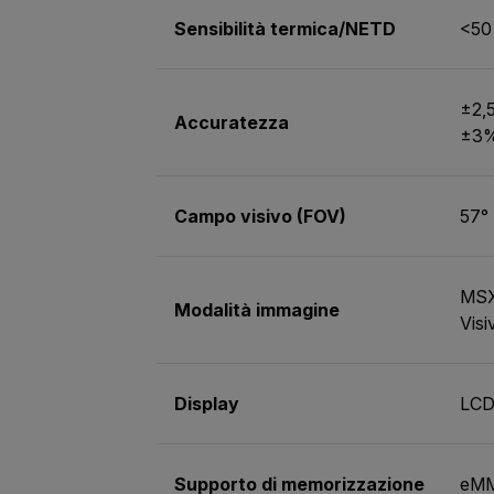
Sensibilità termica/NETD
<50
±2,5
Accuratezza
±3% 
Campo visivo (FOV)
57°
MSX
Modalità immagine
Visi
Display
LCD 
Supporto di memorizzazione
eMM