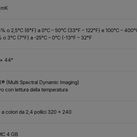
 mK
% o 2,5°C (6°F) a 0°C – 50°C (33°F – 122°F) e 100°C – 400°
o 3°C (7°F) a -25°C – 0°C (-13°F – 32°F
 × 44°
® (Multi Spectral Dynamic Imaging)
vo con lettura della temperatura
a colori da 2,4 pollici 320 × 240
C 4 GB