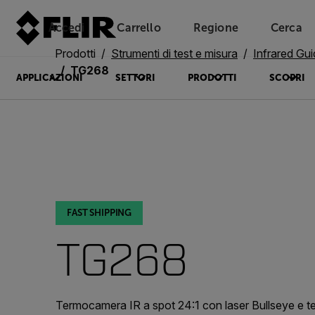
Accedi
Carrello
Regione
Cerca
Unread messages
Modello
Rimuovi
articoli
articolo
Aggiungi al carrello
Aggiunto al carrello
Prodotti
Strumenti di test e misura
Infrared Gu
TG268
APPLICAZIONI
SETTORI
PRODOTTI
SCOPRI
FAST SHIPPING
TG268
Termocamera IR a spot 24:1 con laser Bullseye e t