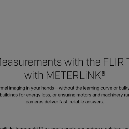
easurements with the FLIR
with METERLiNK®
mal imaging in your hands—without the learning curve or bul
 buildings for energy loss, or ensuring motors and machinery ru
cameras deliver fast, reliable answers.
imiti dei termometri IR a singolo punto per vedere e valutare i pu