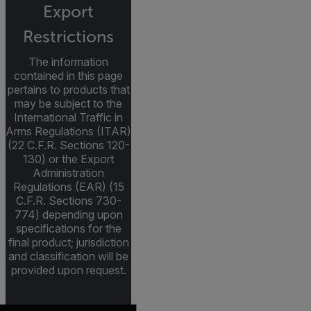
Export
Restrictions
The information
contained in this page
pertains to products that
may be subject to the
International Traffic in
Arms Regulations (ITAR)
(22 C.F.R. Sections 120-
130) or the Export
Administration
Regulations (EAR) (15
C.F.R. Sections 730-
774) depending upon
specifications for the
final product; jurisdiction
and classification will be
provided upon request.