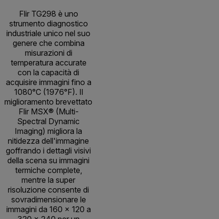
Flir TG298 è uno
strumento diagnostico
industriale unico nel suo
genere che combina
misurazioni di
temperatura accurate
con la capacità di
acquisire immagini fino a
1080°C (1976°F). Il
miglioramento brevettato
Flir MSX® (Multi-
Spectral Dynamic
Imaging) migliora la
nitidezza dell'immagine
goffrando i dettagli visivi
della scena su immagini
termiche complete,
mentre la super
risoluzione consente di
sovradimensionare le
immagini da 160 × 120 a
320 × 240 per un