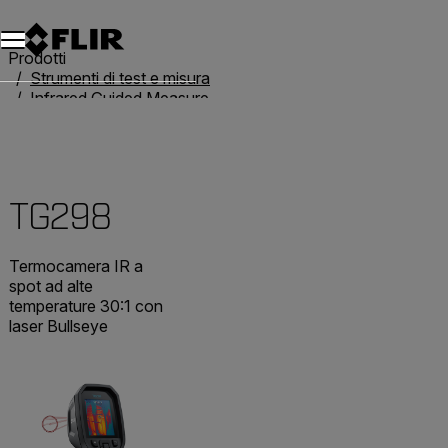
Unread messages
Modello
Rimuovi
articoli
articolo
Aggiungi al carrello
Aggiunto al carrello
Prodotti
Strumenti di test e misura
Infrared Guided Measurement
Termometri IR
TG298
TG298
Termocamera IR a
spot ad alte
temperature 30:1 con
laser Bullseye