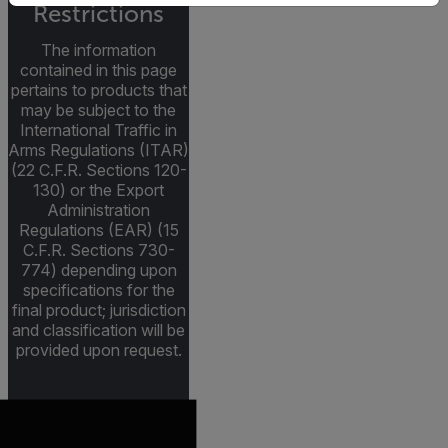
Restrictions
The information
contained in this page
pertains to products that
may be subject to the
International Traffic in
Arms Regulations (ITAR)
(22 C.F.R. Sections 120-
130) or the Export
Administration
Regulations (EAR) (15
C.F.R. Sections 730-
774) depending upon
specifications for the
final product; jurisdiction
and classification will be
provided upon request.