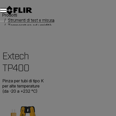
Unread messages
Modello
Rimuovi
articoli
articolo
Aggiungi al carrello
Aggiunto al carrello
Prodotti
Strumenti di test e misura
Temperatura ed umidità
Termometri
Extech TP400
Extech
TP400
Pinza per tubi di tipo K
per alte temperature
(da -20 a +232 °C)