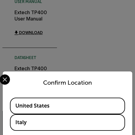
USER MANUAL
Extech TP400
User Manual
DOWNLOAD
DATASHEET
Extech TP400
Select your preferred country and language from the options 
Datasheet
Confirm Location
DOWNLOAD
Available Locations
United States
Italy
Export