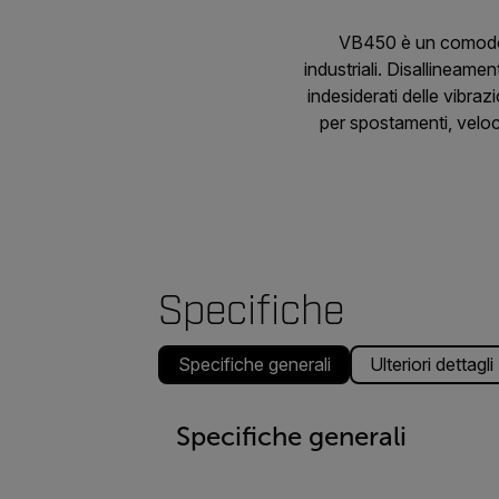
VB450 è un comodo v
industriali. Disallineame
indesiderati delle vibr
per spostamenti, velo
Specifiche
Specifiche generali
Ulteriori dettagli
Specifiche generali