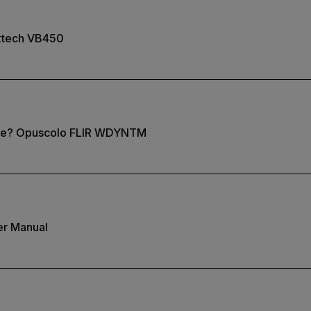
xtech VB450
are? Opuscolo FLIR WDYNTM
er Manual