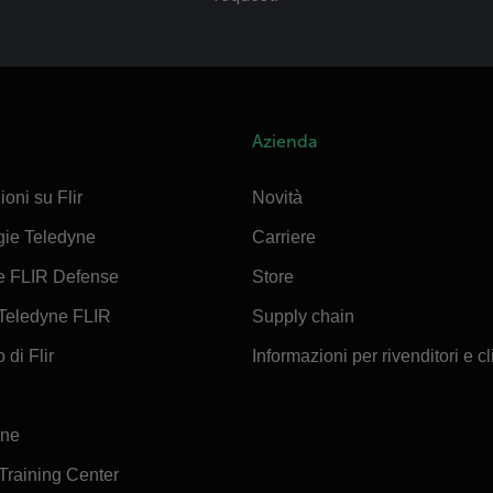
Azienda
ioni su Flir
Novità
gie Teledyne
Carriere
e FLIR Defense
Store
Teledyne FLIR
Supply chain
 di Flir
Informazioni per rivenditori e cl
ine
 Training Center