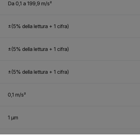
Da 0,1 a 199,9 m/s²
±(5% della lettura + 1 cifra)
±(5% della lettura + 1 cifra)
±(5% della lettura + 1 cifra)
0,1 m/s²
1 µm
untry and language from the options below to access the appro