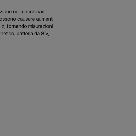
zione nei macchinari
ri possono causare aumenti
Hz, fornendo misurazioni
etico, batteria da 9 V,