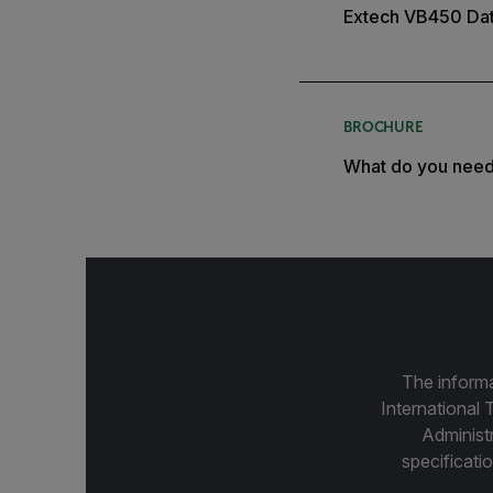
Extech VB450 Da
BROCHURE
What do you nee
The informa
International 
Administ
specificatio