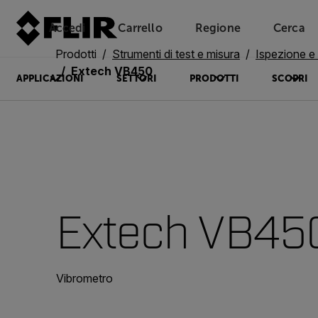
Accedi
Carrello
Regione
Cerca
Unread messages
Modello
Rimuovi
articoli
articolo
Aggiungi al carrello
Aggiunto al carrello
Prodotti
Strumenti di test e misura
Ispezione e 
Extech VB450
APPLICAZIONI
SETTORI
PRODOTTI
SCOPRI
Extech VB45
Vibrometro