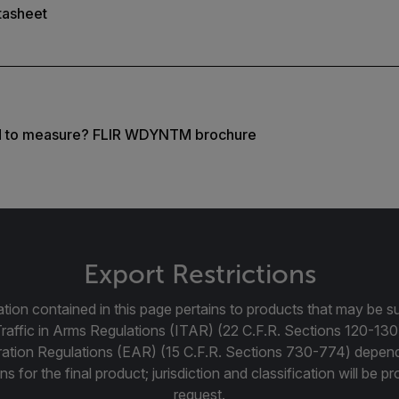
tasheet
d to measure? FLIR WDYNTM brochure
Export Restrictions
tion contained in this page pertains to products that may be su
Traffic in Arms Regulations (ITAR) (22 C.F.R. Sections 120-130
ration Regulations (EAR) (15 C.F.R. Sections 730-774) depen
ns for the final product; jurisdiction and classification will be 
request.