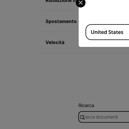
Risoluzione max velocità
Spostamento
Available Locations
United States
Velocità
Ricerca