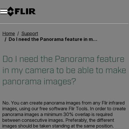
Unread messages
Modello
Rimuovi
articoli
articolo
Aggiungi al carrello
Aggiunto al carrello
Home
Support
Do I need the Panorama feature in my camera to be able to make panorama images?
Do I need the Panorama feature
in my camera to be able to make
panorama images?
No. You can create panorama images from any Flir infrared
images, using our free software Flir Tools. In order to create
panorama images a minimum 30% overlap is required
between consecutive images. Preferably, the different
images should be taken standing at the same position.