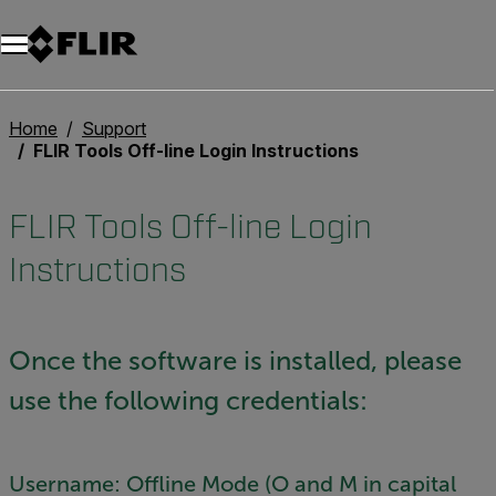
Unread messages
Modello
Rimuovi
articoli
articolo
Aggiungi al carrello
Aggiunto al carrello
Home
Support
FLIR Tools Off-line Login Instructions
FLIR Tools Off-line Login
Instructions
Once the software is installed, please
use the following credentials:
Username: Offline Mode (O and M in capital