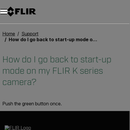
Unread messages
Modello
Rimuovi
articoli
articolo
Aggiungi al carrello
Aggiunto al carrello
Home
Support
How do I go back to start-up mode on my FLIR K series camera?
How do I go back to start-up
mode on my FLIR K series
camera?
Push the green button once.