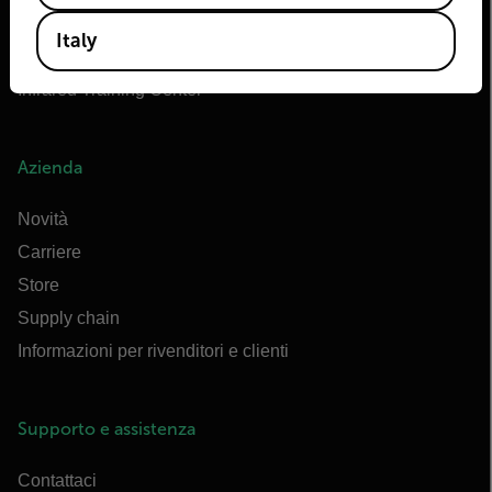
Extech
Italy
Raymarine
Infrared Training Center
Azienda
Novità
Carriere
Store
Supply chain
Informazioni per rivenditori e clienti
Supporto e assistenza
Contattaci