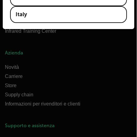
Marittimo di Flir
Extech
Italy
Raymarine
Infrared Training Center
Azienda
Novità
Carriere
Store
Supply chain
Informazioni per rivenditori e clienti
Supporto e assistenza