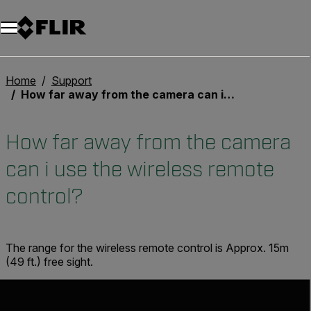
Unread messages
Modello
Rimuovi
articoli
articolo
Aggiungi al carrello
Aggiunto al carrello
Home
Support
How far away from the camera can i use the wireless remote control?
How far away from the camera
can i use the wireless remote
control?
The range for the wireless remote control is Approx. 15m
(49 ft.) free sight.