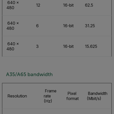
640 ×
12
16-bit
62.5
480
640 ×
6
16-bit
31.25
480
640 ×
3
16-bit
15.625
480
A35/A65 bandwidth
Frame
Pixel
Bandwidth
Resolution
rate
format
(Mbit/s)
(Hz)