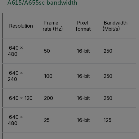
A615/A655sc bandwidth
Frame
Pixel
Bandwidth
Resolution
rate (Hz)
format
(Mbit/s)
640 ×
50
16-bit
250
480
640 ×
100
16-bit
250
240
640 × 120
200
16-bit
250
640 ×
25
16-bit
125
480