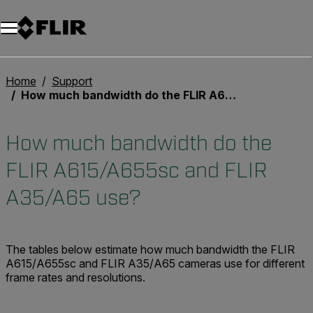
Unread messages
Modello
Rimuovi
articoli
articolo
Aggiungi al carrello
Aggiunto al carrello
Home
Support
How much bandwidth do the FLIR A615/A655sc and FLIR A35/A65 use?
How much bandwidth do the
FLIR A615/A655sc and FLIR
A35/A65 use?
The tables below estimate how much bandwidth the FLIR
A615/A655sc and FLIR A35/A65 cameras use for different
frame rates and resolutions.