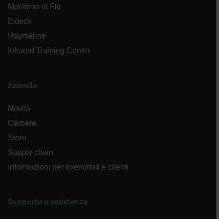
Marittimo di Flir
PERFORMANCE
Extech
TARGETING
Raymarine
Infrared Training Center
FUNZIONALITÀ
Azienda
Strettamente necessari
Performance
Novità
Targeting
Funzionalità
Carriere
I cookie strettamente necessari consentono le
Store
funzionalità principali del sito web come
Supply chain
l"accesso dell"utente e la gestione dell"account. Il
sito web non può essere utilizzato correttamente
Informazioni per rivenditori e clienti
senza i cookie strettamente necessari.
Nome
cart_products_oids
Supporto e assistenza
cart_products_skus