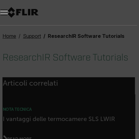
Unread messages
Modello
Rimuovi
articoli
articolo
Aggiungi al carrello
Aggiunto al carrello
Home
Support
ResearchIR Software Tutorials
ResearchIR Software Tutorials
Articoli correlati
NOTA TECNICA
I vantaggi delle termocamere SLS LWIR
READ MORE