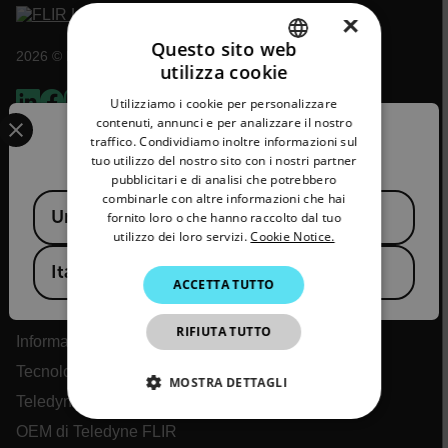
×
Questo sito web
2026 © Flir Tutti i diritti riservati.
utilizza cookie
ENGLISH
Utilizziamo i cookie per personalizzare
Select your preferred country and language from the options 
GERMAN
contenuti, annunci e per analizzare il nostro
Confirm Location
traffico. Condividiamo inoltre informazioni sul
FRENCH
tuo utilizzo del nostro sito con i nostri partner
pubblicitari e di analisi che potrebbero
SPANISH
combinarle con altre informazioni che hai
Available Locations
United States
PORTUGUESE
fornito loro o che hanno raccolto dal tuo
utilizzo dei loro servizi.
Cookie Notice.
ITALIAN
Italy
ACCETTA TUTTO
KOREAN
Flir
JAPANESE
RIFIUTA TUTTO
Informazioni su Flir
CHINESE
Tecnologie Teledyne
MOSTRA DETTAGLI
Teledyne FLIR Defense
STRETTAMENTE NECESSARI
OEM di Teledyne FLIR