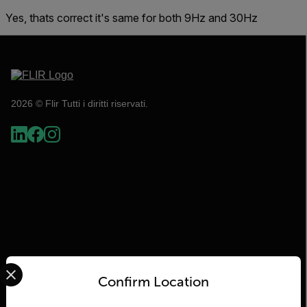
Yes, thats correct it's same for both 9Hz and 30Hz
2026 © Flir Tutti i diritti riservati.
Select your preferred country and language from the options 
Flir
Confirm Location
Informazioni su Flir