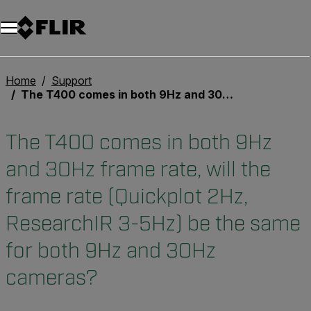
Unread messages
Modello
Rimuovi
articoli
articolo
Aggiungi al carrello
Aggiunto al carrello
Home
Support
The T400 comes in both 9Hz and 30Hz frame rate, will the frame rate (Quickplot 2Hz, ResearchIR 3-5Hz) be the same for both 9Hz and 30Hz cameras?
The T400 comes in both 9Hz
and 30Hz frame rate, will the
frame rate (Quickplot 2Hz,
ResearchIR 3-5Hz) be the same
for both 9Hz and 30Hz
cameras?