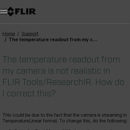
Unread messages
Modello
Rimuovi
articoli
articolo
Aggiungi al carrello
Aggiunto al carrello
Home
Support
The temperature readout from my camera is not realistic in FLIR Tools/ResearchIR. How do I correct this?
The temperature readout from
my camera is not realistic in
FLIR Tools/ResearchIR. How do
I correct this?
This could be due to the fact that the camera is streaming in
TemperatureLinear format. To change this, do the following: