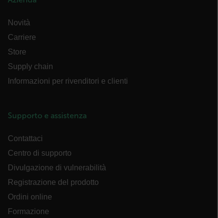
FUNZIONALITÀ
Novità
Carriere
Store
Strettamente necessari
Performance
Supply chain
Targeting
Funzionalità
Informazioni per rivenditori e clienti
I cookie strettamente necessari consentono le
funzionalità principali del sito web come
l"accesso dell"utente e la gestione dell"account. Il
Supporto e assistenza
sito web non può essere utilizzato correttamente
senza i cookie strettamente necessari.
Contattaci
Nome
Centro di supporto
cart_products_oids
Divulgazione di vulnerabilità
cart_products_skus
Registrazione del prodotto
cashrun_session_id
Ordini online
Formazione