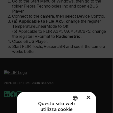
Go to the
Start Menu
of Windows, then go to the
folder
Pleora Technologies Inc
and open
eBUS
Player
.
Connect to the camera, then select
Device Control.
(a) Applicable
to FLIR Ax5:
c
hange the register
TemperatureLinearMode
to
Off
.
(b) Applicable to FLIR A3x5/A6x5/SC6x5: change
the register
IRFormat
to
Radiometric
.
Close eBUS Player.
Start FLIR Tools/ResearchIR and see if the camera
works better.
2026 © Flir Tutti i diritti riservati.
×
Questo sito web
utilizza cookie
ENGLISH