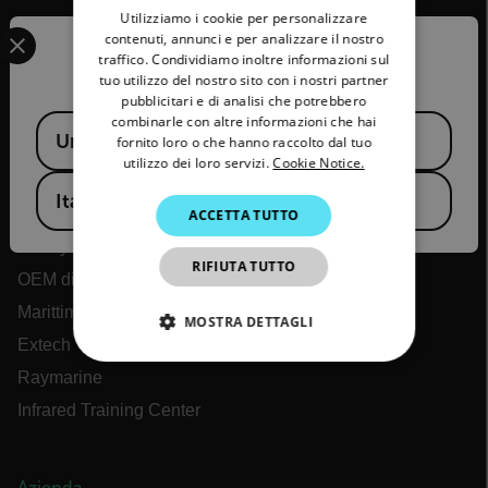
Utilizziamo i cookie per personalizzare
Select your preferred country and language from the options 
GERMAN
contenuti, annunci e per analizzare il nostro
Confirm Location
traffico. Condividiamo inoltre informazioni sul
FRENCH
tuo utilizzo del nostro sito con i nostri partner
pubblicitari e di analisi che potrebbero
SPANISH
combinarle con altre informazioni che hai
Available Locations
Flir
United States
PORTUGUESE
fornito loro o che hanno raccolto dal tuo
utilizzo dei loro servizi.
Cookie Notice.
ITALIAN
Informazioni su Flir
Italy
Tecnologie Teledyne
ACCETTA TUTTO
KOREAN
Teledyne FLIR Defense
JAPANESE
RIFIUTA TUTTO
OEM di Teledyne FLIR
CHINESE
Marittimo di Flir
MOSTRA DETTAGLI
Extech
STRETTAMENTE NECESSARI
Raymarine
Infrared Training Center
PERFORMANCE
TARGETING
Azienda