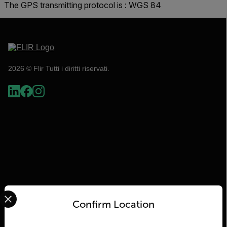
The GPS transmitting protocol is : WGS 84
2026 © Flir Tutti i diritti riservati.
Select your preferred country and language from the options 
Flir
Confirm Location
Informazioni su Flir