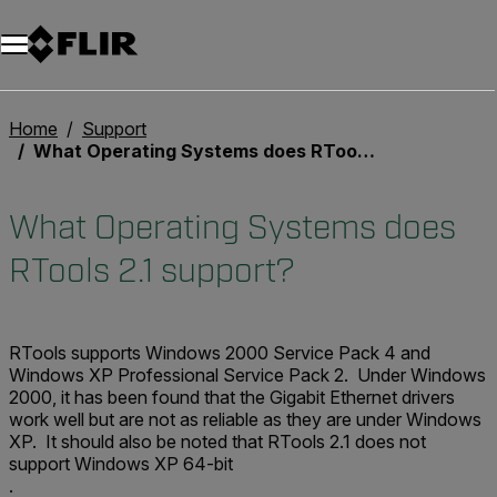
Unread messages
Modello
Rimuovi
articoli
articolo
Aggiungi al carrello
Aggiunto al carrello
Home
Support
What Operating Systems does RTools 2.1 support?
What Operating Systems does
RTools 2.1 support?
RTools supports Windows 2000 Service Pack 4 and
Windows XP Professional Service Pack 2. Under Windows
2000, it has been found that the Gigabit Ethernet drivers
work well but are not as reliable as they are under Windows
XP. It should also be noted that RTools 2.1 does not
support Windows XP 64-bit
.