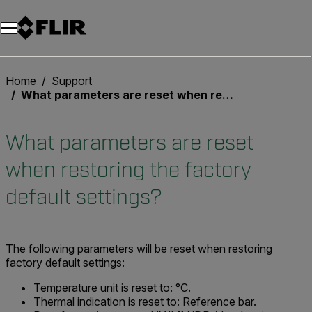
Unread messages
Modello
Rimuovi
articoli
articolo
Aggiungi al carrello
Aggiunto al carrello
Home
Support
What parameters are reset when restoring the factory default settings?
What parameters are reset
when restoring the factory
default settings?
The following parameters will be reset when restoring
factory default settings:
Temperature unit is reset to: °C.
Thermal indication is reset to: Reference bar.