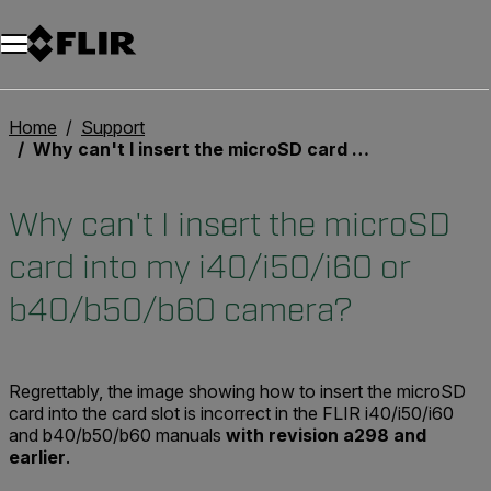
Unread messages
Modello
Rimuovi
articoli
articolo
Aggiungi al carrello
Aggiunto al carrello
Home
Support
Why can't I insert the microSD card into my i40/i50/i60 or b40/b50/b60 camera?
Why can't I insert the microSD
card into my i40/i50/i60 or
b40/b50/b60 camera?
Regrettably, the image showing how to insert the microSD
card into the card slot is incorrect in the FLIR i40/i50/i60
and b40/b50/b60 manuals
with revision a298 and
earlier
.