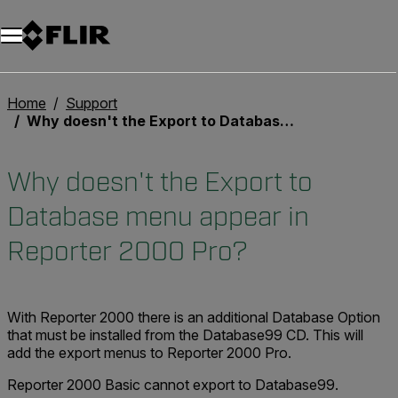
Unread messages
Modello
Rimuovi
articoli
articolo
Aggiungi al carrello
Aggiunto al carrello
Home
Support
Why doesn't the Export to Database menu appear in Reporter 2000 Pro?
Why doesn't the Export to
Database menu appear in
Reporter 2000 Pro?
With Reporter 2000 there is an additional Database Option
that must be installed from the Database99 CD. This will
add the export menus to Reporter 2000 Pro.
Reporter 2000 Basic cannot export to Database99.