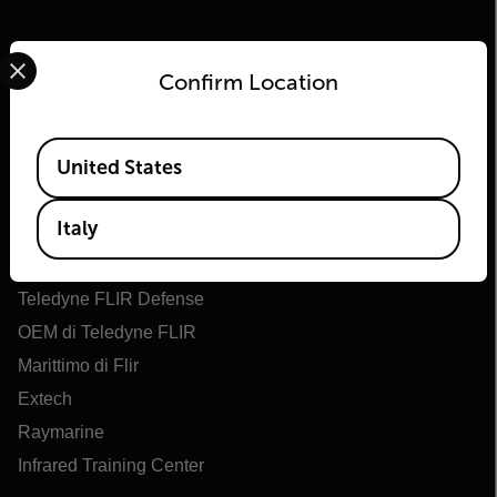
Select your preferred country and language from the options 
Confirm Location
Available Locations
United States
Flir
Italy
Informazioni su Flir
Tecnologie Teledyne
Teledyne FLIR Defense
OEM di Teledyne FLIR
Marittimo di Flir
Extech
Raymarine
Infrared Training Center