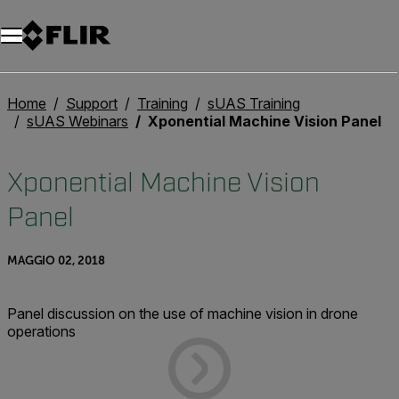
Unread messages
Modello
Rimuovi
articoli
articolo
Aggiungi al carrello
Aggiunto al carrello
Home
Support
Training
sUAS Training
sUAS Webinars
Xponential Machine Vision Panel
Xponential Machine Vision
Panel
MAGGIO 02, 2018
Panel discussion on the use of machine vision in drone
operations