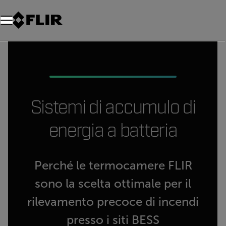
Unread messages
Modello
Rimuovi
articoli
articolo
Aggiungi al carrello
Aggiunto al carrello
Sistemi di accumulo di
energia a batteria
Perché le termocamere FLIR
sono la scelta ottimale per il
rilevamento precoce di incendi
presso i siti BESS