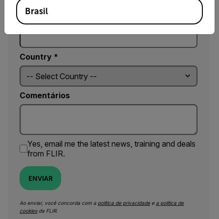
Brasil
CEP *
Country *
Comentários
Yes, email me the latest news, training and deals
from FLIR.
ENVIAR
Ao enviar, você concorda com a
política de privacidade
e
a política de
cookies
da FLIR.