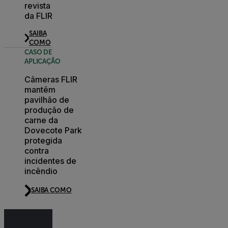
revista
da FLIR
SAIBA
COMO
CASO DE
APLICAÇÃO
Câmeras FLIR
mantêm
pavilhão de
produção de
carne da
Dovecote Park
protegida
contra
incidentes de
incêndio
SAIBA COMO