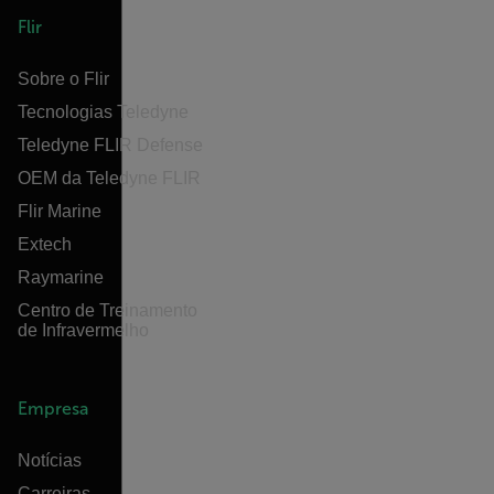
Flir
Sobre o Flir
Tecnologias Teledyne
Teledyne FLIR Defense
OEM da Teledyne FLIR
Flir Marine
Extech
Raymarine
Centro de Treinamento
de Infravermelho
Empresa
Notícias
Carreiras