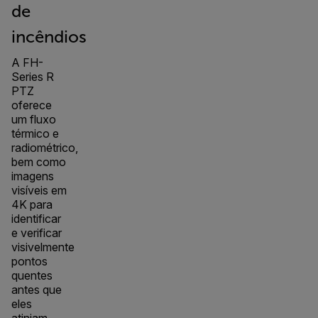
de
incêndios
A FH-
Series R
PTZ
oferece
um fluxo
térmico e
radiométrico,
bem como
imagens
visíveis em
4K para
identificar
e verificar
visivelmente
pontos
quentes
antes que
eles
atinjam