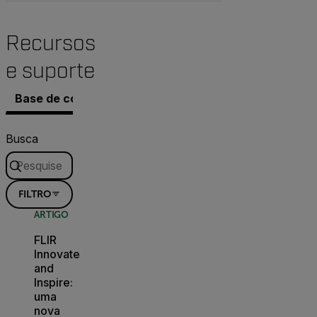
Recursos
e suporte
Base de conhecimento
Documentos
Software e 
Busca
FILTRO
ARTIGO
FLIR
Innovate
and
Inspire:
uma
nova