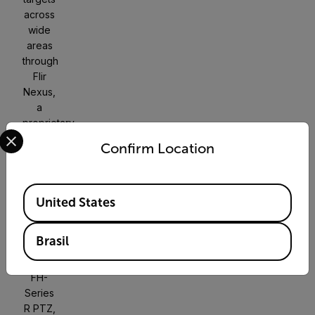
across
wide
areas
through
Flir
Nexus,
a
proprietary
Select your preferred country and language from the options 
communication
Confirm Location
protocol
that
helps
Available Locations
bridge
United States
the
gap
Brasil
between
the
FH-
Series
R PTZ,