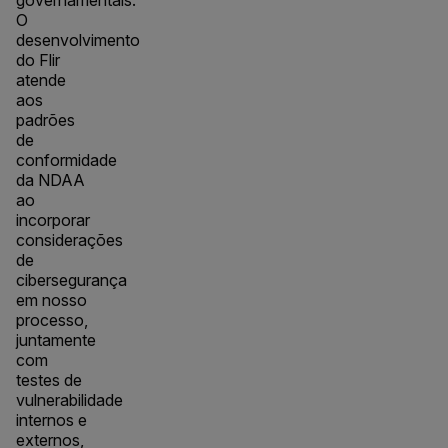
O
desenvolvimento
do Flir
atende
aos
padrões
de
conformidade
da NDAA
ao
incorporar
considerações
de
cibersegurança
em nosso
processo,
juntamente
com
testes de
vulnerabilidade
internos e
externos,