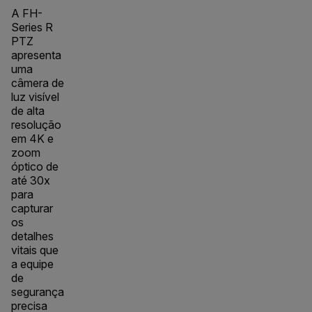
A FH-
Series R
PTZ
apresenta
uma
câmera de
luz visível
de alta
resolução
em 4K e
zoom
óptico de
até 30x
para
capturar
os
detalhes
vitais que
a equipe
de
segurança
precisa