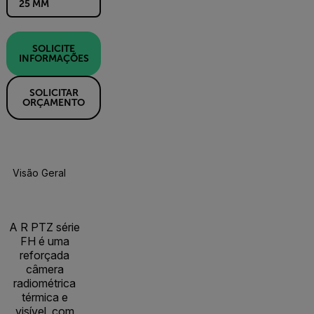
25 MM
SOLICITE
INFORMAÇÕES
SOLICITAR
ORÇAMENTO
Visão Geral Do Produto
Especificações
Recursos E Suport
A R PTZ série
FH é uma
reforçada
câmera
radiométrica
térmica e
visível, com