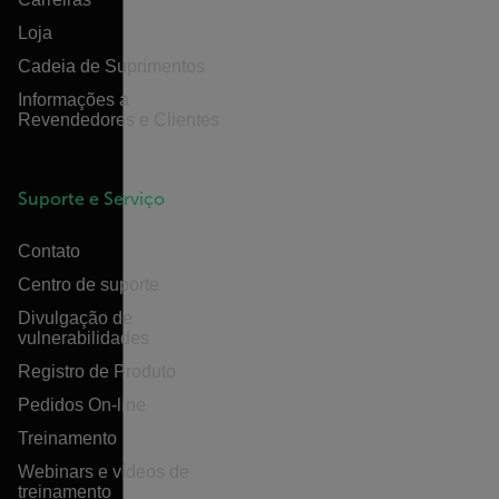
Loja
Cadeia de Suprimentos
Informações a
Revendedores e Clientes
Suporte e Serviço
Contato
Centro de suporte
Divulgação de
vulnerabilidades
Registro de Produto
Pedidos On-line
Treinamento
Webinars e vídeos de
treinamento