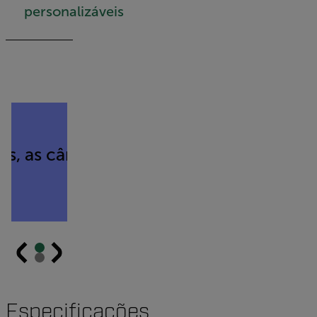
personalizáveis
Quote Carousel
cios, as câmeras termográficas também
Especificações