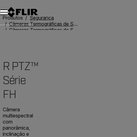
Produtos
Segurança
Câmeras Termográficas de Segurança
Câmeras Termográficas de Segurança Panorâmicas/Inclinadas
R PTZ™ Série FH
R PTZ™
Série
FH
Câmera
multiespectral
com
panorâmica,
inclinação e