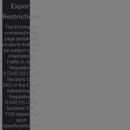
Export
Restrictions
The information
contained in this
page pertains to
products that may
be subject to the
International
Traffic in Arms
Regulations
(ITAR) (22 C.F.R.
Sections 120-
130) or the Export
Administration
Regulations
(EAR) (15 C.F.R.
Sections 730-
774) depending
upon
specifications for