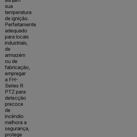
sua
temperatura
de ignição.
Perfeitamente
adequado
para locais
industriais,
de
armazém
ou de
fabricação,
empregar
a FH-
Series R
PTZ para
detecção
precoce
de
incêndio
melhora a
segurança,
protege